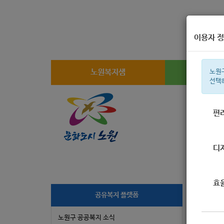
이용자 정
노원복지샘
복지
노원
선택
편
주간 인기검
디
효
[
공유복지 플랫폼
노원구 공공복지 소식
작성