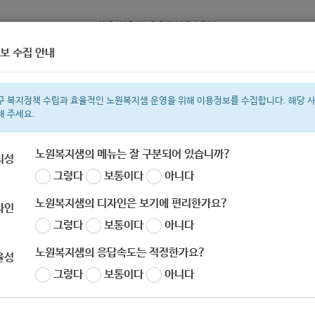
보 수집 안내
정보
복지서비스 신청
복지
구 복지정책 수립과 효율적인 노원복지샘 운영을 위해 이용정보를 수집합니다. 해당 
해 주세요.
노원복지샘의 메뉴는 잘 구분되어 있습니까?
리성
그렇다
보통이다
아니다
색어
복지관
지원금
이용시설
ìº
성민복지관
쉼터
미용
신장
임
노원복지샘의 디자인은 보기에 편리한가요?
자인
그렇다
보통이다
아니다
노원복지샘의 응답속도는 적정한가요?
율성
하계종합사회복지관] 집에서 즐기는 놀이프로그램?! 
그렇다
보통이다
아니다
자
노원 복지샘
작성일
2020-07-22 17:11
조회
828