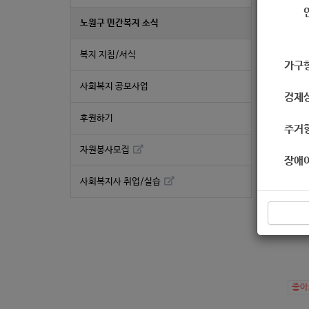
노원구 민간복지 소식
복지 지침/서식
코로
가구
집에
사회복지 공모사업
집에
경제
자세
후원하기
네이
주거
네이
자원봉사모집
장애
↓↓↓
사회복지사 취업/실습
7월
(
htt
좋