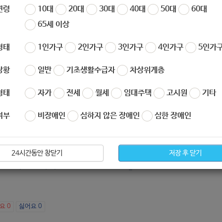
연령
10대
20대
30대
40대
50대
60대
65세 이상
나 때문에 외출이 어려운 상황
형태
1인가구
2인가구
3인가구
4인가구
5인가구
서 홀로 심심하시죠??!
서도 즐길 수 있는 '나 혼자 논다' 놀이프로그램을 준비했습니다!
상황
일반
기초생활수급자
차상위계층
한 설명은 네이버 밴드와​ 개인블로그에 올렸습니다!
버 밴드 '하계복지관 나 혼자 논다'
검색하셔서 가입하시고 미션을 참
형태
자가
전세
월세
임대주택
고시원
기타
버 밴드 가입 링크
https://band.us/@hagyewc
여부
비장애인
심하지 않은 장애인
심한 장애인
 26일~8월 10일 놀이미션(홈드민턴) 공개 링크 확인!!
ps://blog.naver.com/doggy-poo/222038343663)
24시간동안 창닫기
저장 후 닫기
아요
0
싫어요
0