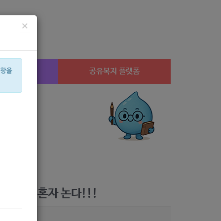
×
시설찾기
공유복지 플랫폼
사항을
산부
아픈아이
음악
상계1
은둔
공모
월세
체육
멘토
음식물
- 나 혼자 논다!!!
2