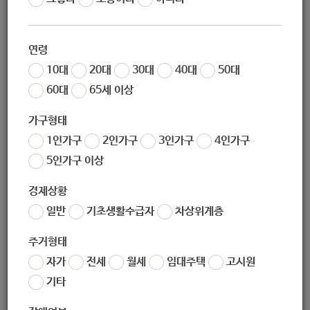
조회
9727
연령
10대
20대
30대
40대
50대
60대
65세 이상
가구형태
1인가구
2인가구
3인가구
4인가구
5인가구 이상
좋아요
0
싫어요
0
인쇄
경제상황
일반
기초생활수급자
차상위계층
«
[성민복지관] 평생과정설계 조력자 아카데미 기초과정 안내
[노원시각장애인종합복지관] 2020년 점역교정사 보수교육 안내
»
주거형태
자가
전세
월세
임대주택
고시원
목록보기
기타