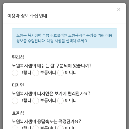
×
이용자 정보 수집 안내
노원구 복지정책 수립과 효율적인 노원복지샘 운영을 위해 이용
정보를 수집합니다. 해당 사항을 선택해 주세요.
주간 인기검색어
복지관
지원금
이용시설
ìº
성민복지관
쉼터
월세
체육
편리성
노원복지샘의 메뉴는 잘 구분되어 있습니까?
한눈으로 보는 복지 정보
그렇다
보통이다
아니다
디자인
노원복지샘의 디자인은 보기에 편리한가요?
그렇다
보통이다
아니다
[마들종합사회복지관] 방과후교실 및 복지관 프로그램 아동 모집
효율성
작성자
노원 복지샘
노원복지샘의 응답속도는 적정한가요?
작성일
2020-06-21 18:53
그렇다
보통이다
아니다