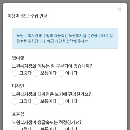
×
이용자 정보 수집 안내
노원구 복지정책 수립과 효율적인 노원복지샘 운영을 위해 이용
정보를 수집합니다. 해당 사항을 선택해 주세요.
주간 인기검색어
복지관
지원금
ìº
이용시설
성민복지관
상이군
임산부
편리성
노원복지샘의 메뉴는 잘 구분되어 있습니까?
한눈으로 보는 복지 정보
그렇다
보통이다
아니다
디자인
노원복지샘의 디자인은 보기에 편리한가요?
그렇다
보통이다
아니다
[중계종합사회복지관] 중계종합사회복지관 교육문화 프로그램 휴
강 연장 안내
효율성
작성자
노원복지샘의 응답속도는 적정한가요?
노원 복지샘
그렇다
보통이다
아니다