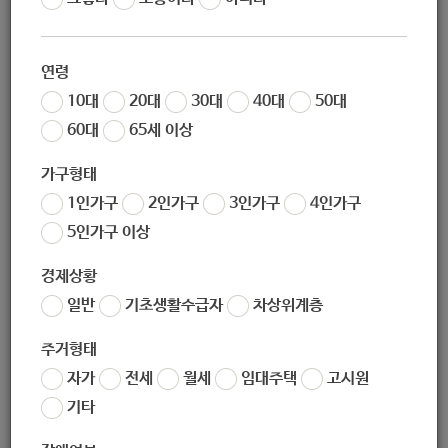
작성일
2020-05-20 14:26
조회
9427
연령
10대
20대
30대
40대
50대
-문의: 서비스제공사업팀(02-95-0333)
60대
65세 이상
가구형태
1인가구
2인가구
3인가구
4인가구
5인가구 이상
경제상황
좋아요
0
싫어요
0
인쇄
일반
기초생활수급자
차상위계층
«
[다운복지관] 위풍당당 우리 함께 키워요 양육사례도서 무료 배포
주거형태
[서울시북부여성발전센터] 직업교육훈련 교육생 모집
»
자가
전세
월세
임대주택
고시원
목록보기
기타