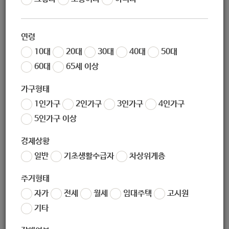
작성일
2020-04-16 10:00
조회
10550
연령
10대
20대
30대
40대
50대
모두 안녕히, 잘 지내고 계신가요?
60대
65세 이상
2020. 04. 20. 장애인의 날을 맞아,
가구형태
1인가구
2인가구
3인가구
4인가구
#응원메시지 #희망메시지 챌린지를 시작합
니다.
5인가구 이상
경제상황
일반
기초생활수급자
차상위계층
- 참여방법 -
복지관 페이스북(
)에 댓
www.facebook.com/pyunghwa92
주거형태
글을 달아주세요!
자가
전세
월세
임대주택
고시원
또는 문자메시지(010-2268-4222)로도 참여가 가능
기타
합니다!