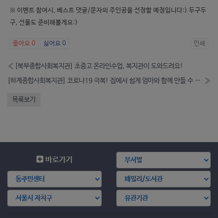
※ 이벤트 참여시, 베스트 댓글/문자의 주인공을 선정할 예정입니다:) 두구두
구, 선물도 준비해볼게요:)
좋아요
0
싫어요
0
인쇄
«
[북부종합사회복지관] 초중고 온라인수업, 복지관이 도와드려요!
[하계종합사회복지관] 코로나19 극복! 집에서 쉽게 엄마와 함께 만들 수 있는 '장애유아·아동 홈베이킹' 참여자 모집
»
목록보기
바로가기