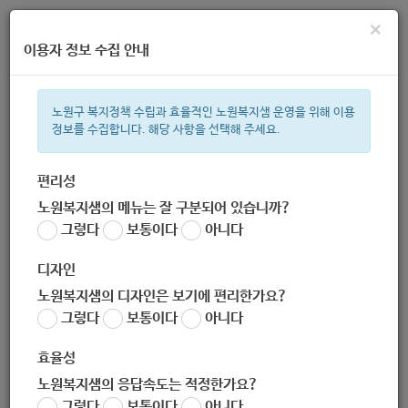
×
이용자 정보 수집 안내
노원구 복지정책 수립과 효율적인 노원복지샘 운영을 위해 이용
정보를 수집합니다. 해당 사항을 선택해 주세요.
주간 인기검색어
복지관
지원금
ìº
이용시설
성민복지관
상이군
임산부
편리성
노원복지샘의 메뉴는 잘 구분되어 있습니까?
한눈으로 보는 복지 정보
그렇다
보통이다
아니다
디자인
노원복지샘의 디자인은 보기에 편리한가요?
그렇다
보통이다
아니다
[평화종합사회복지관] 장애인의 날, 동행으로 행복한 삶: #응원메
시지 #희망메시지 챌린지
효율성
작성자
노원복지샘의 응답속도는 적정한가요?
노원 복지샘
그렇다
보통이다
아니다