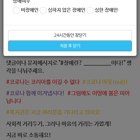
장애여부
페이스북 게시글을 #좋아요 #공유하기를 눌러 널리 퍼뜨
비장애인
심하지 않은 장애인
심한 장애인
러주세요.
댓글이나 문자메시지로 #응원메시지 #희망메시지를 보내
주세요.
24시간동안 창닫기
댓글이나 문자메시지로 봄을 느낄 수 있는 #봄소식 #봄사
저장 후 닫기
진을 보내주세요.
댓글이나 문자메시지로 "#장애란? ___________이다!" 생
각을 나눠주세요.
#코로나는 코리아를 이길 수 없다
#코로나 아웃(out)!
#코로나 함께 이겨냅시다!
#그럼에도 이땅에 봄은 피어
납니다
#복지관은 지금 여러분을 기다리고 있어요
사회적 거리두기, 그러나 마음의 거리는 가깝게!
지금 바로 소통해요!