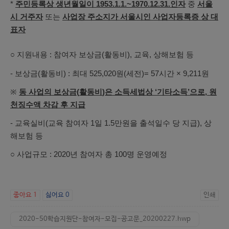
*
주민등록상 생년월일이
1953.1.1.~1970.12.31.
인자
중
서울
시 거주자
또는
사업장 주소지가 서울시인 사업자등록증 상 대
표자
○ 지원내용 : 참여자 보상금(활동비), 교육, 상해보험 등
- 보상금(활동비) : 최대 525,020원(세전)= 57시간 × 9,211원
※
동 사업의 보상금
(
활동비
)
은 소득세법상
‘
기타소득
’
으로
,
원
천징수액 차감 후 지급
- 교육실비(교육 참여자 1일 1.5만원을 출석일수 당 지급), 상
해보험 등
○ 사업규모 : 2020년 참여자 총 100명 운영예정
좋아요
1
싫어요
0
인쇄
2020-50학습지원단-참여자-모집-공고문_20200227.hwp