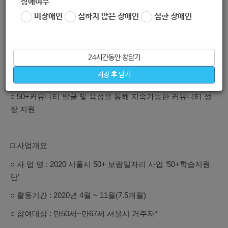
장애여부
□ 사업목적
비장애인
심하지 않은 장애인
심한 장애인
○ 50+세대가 자기 주도적 제2의 커리어 모색을 할 수 있도록
학습 지원
24시간동안 창닫기
○교육현장에서 50+세대의 경험과 전문성 발휘 및 지속적 성장
저장 후 닫기
가능
기회 제공
○ 50+커뮤니티 발굴 및 육성을 통해 지속가능한 커뮤니티 성
장 지원
□ 사업개요
○ 사 업 명 : 2020 서울시 50+ 보람일자리 사업 ‘50+학습지원
단’
○ 활동기간 : 2020년 4월 ~ 11월(7.5개월)
○ 참여대상 : 만50세~만67세 서울시 거주자*