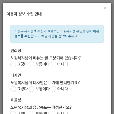
×
이용자 정보 수집 안내
노원구 복지정책 수립과 효율적인 노원복지샘 운영을 위해 이용
정보를 수집합니다. 해당 사항을 선택해 주세요.
주간 인기검색어
ìº
복지관
지원금
이용시설
상이군
성민복지관
임산부
편리성
노원복지샘의 메뉴는 잘 구분되어 있습니까?
한눈으로 보는 복지 정보
그렇다
보통이다
아니다
디자인
노원복지샘의 디자인은 보기에 편리한가요?
그렇다
보통이다
아니다
[노원50+센터] 『50+학습지원단』참여자 모집공고
효율성
작성자
노원 복지샘
노원복지샘의 응답속도는 적정한가요?
작성일
2020-03-12 16:01
그렇다
보통이다
아니다