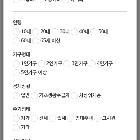
조회
13409
서울시50플러스재단 공고 제 2020-015호
연령
10대
20대
30대
40대
50대
60대
65세 이상
2020
서울시
50+
보람일자리 사업
『
50+
학습지원단
』
참여자
모집공고
가구형태
1인가구
2인가구
3인가구
4인가구
5인가구 이상
사회적 경험과 전문성을 갖춘 50+세대에게 지속적 사회참여
기회를 제공하고 활력 있고
안정된 노후생활을 유도하기 위하
경제상황
여 다음과 같이 서울시 50+세대를 모집합니다.
일반
기초생활수급자
차상위계층
주거형태
자가
전세
월세
임대주택
고시원
1.
사업개요
기타