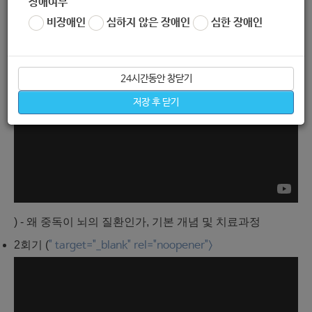
장애여부
비장애인
심하지 않은 장애인
심한 장애인
24시간동안 창닫기
저장 후 닫기
) - 왜 중독이 뇌의 질환인가, 기본 개념 및 치료과정
2회기 (
" target="_blank" rel="noopener">