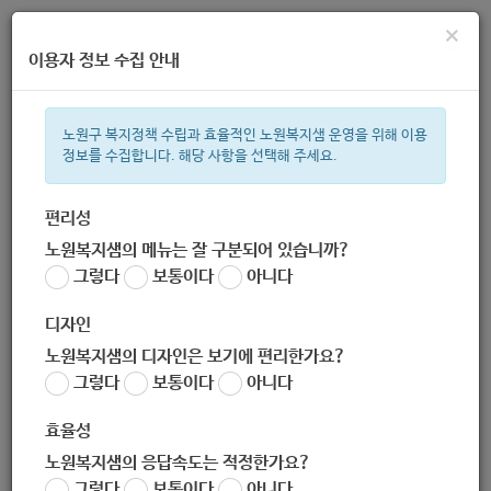
×
이용자 정보 수집 안내
노원구 복지정책 수립과 효율적인 노원복지샘 운영을 위해 이용
정보를 수집합니다. 해당 사항을 선택해 주세요.
주간 인기검색어
지원금
복지관
이용시설
성민복지관
ìº
쉼터
월세
임산
편리성
노원복지샘의 메뉴는 잘 구분되어 있습니까?
한눈으로 보는 복지 정보
그렇다
보통이다
아니다
디자인
노원복지샘의 디자인은 보기에 편리한가요?
그렇다
보통이다
아니다
[노원구중독관리통합지원센터] 알코올 중독 문제를 가진 분들의
가족들을 위한 가족교육 프로그램 안내
효율성
작성자
노원복지샘의 응답속도는 적정한가요?
노원 복지샘
그렇다
보통이다
아니다