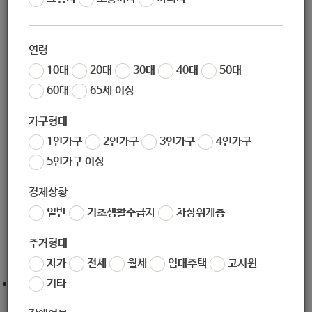
작성일
2020-12-24 09:51
조회
6517
연령
알코올 중독 문제를 가진 분들의 가족들을 위한 가족교육 프로
10대
20대
30대
40대
50대
그램을 안내드립니다.
60대
65세 이상
중독 가족교육은 코로나19 확산 방지를 위하여 온라인 교육
(동영상)으로 대체됩니다.
가구형태
1인가구
2인가구
3인가구
4인가구
아래 링크를 클릭하시면 연결되며, 총 4개의 강의로 각 영상은
5인가구 이상
15분에서 25분 사이의 길이입니다.
경제상황
영상을 참고하신 뒤 더 알고 싶은 내용이 있으면 노원구중독관
일반
기초생활수급자
차상위계층
리통합지원센터로 전화주시면 됩니다. (
02-6941-3677)
주거형태
자가
전세
월세
임대주택
고시원
기타
1회기 (
" target="_blank" rel="noopener">