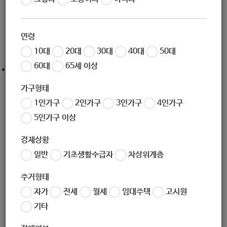
작성일
2020-12-23 11:31
조회
6225
연령
10대
20대
30대
40대
50대
60대
65세 이상
링크 :
https://campaign.happybean.naver.com/campaig
n/give/kepco2020
가구형태
1인가구
2인가구
3인가구
4인가구
5인가구 이상
경제상황
좋아요
0
싫어요
0
인쇄
일반
기초생활수급자
차상위계층
«
[노원사회적경제연대] 서울시 사회적경제 종사자 + 플랫폼·프리랜서 노동자 긴급자금 소액융자 안내
주거형태
[노원구중독관리통합지원센터] 알코올 중독 문제를 가진 분들의 가족들을 위한 가족교육 프로그램 안내
»
자가
전세
월세
임대주택
고시원
목록보기
기타