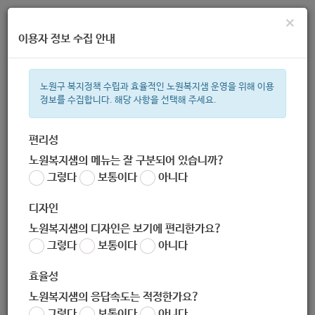
×
이용자 정보 수집 안내
노원구 복지정책 수립과 효율적인 노원복지샘 운영을 위해 이용
정보를 수집합니다. 해당 사항을 선택해 주세요.
주간 인기검색어
지원금
복지관
이용시설
성민복지관
ìº
쉼터
월세
임산
편리성
노원복지샘의 메뉴는 잘 구분되어 있습니까?
한눈으로 보는 복지 정보
그렇다
보통이다
아니다
디자인
노원복지샘의 디자인은 보기에 편리한가요?
그렇다
보통이다
아니다
[노원사회적경제연대] 한국전력공사 사회적경제기업 판로지원사
업 안내
효율성
작성자
노원복지샘의 응답속도는 적정한가요?
노원 복지샘
그렇다
보통이다
아니다