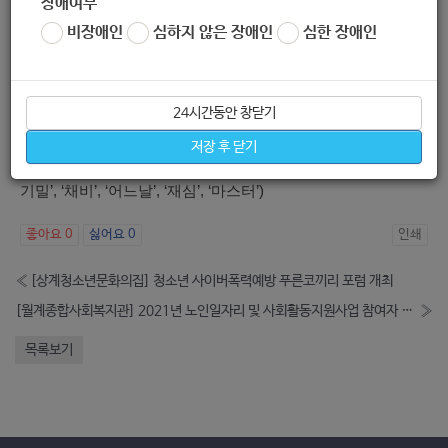
장애여부
2) 올레 tv play 앱(모바일) - 검색창에서 ‘가치봄’ 검색 - 영화
비장애인
심하지 않은 장애인
심한 장애인
선정 - 영화 선택 후 무료 관람
3) 모바일 B tv 앱(모바일) - 검색창에서 ‘배리어프리’ 검색 -
영화 선정 - B tv 연결
24시간동안 창닫기
-무료 상영작 : 총 12편 (‘남산의 부장들’, ‘퍼펙트맨’, ‘봉오동 전
저장 후 닫기
투’, ‘돈’, ‘힘을 내요, 미스터 리’, ‘나의 특별한 형제’, ‘명당’, ‘1급
기밀’, ‘채비’, ‘어느날’, ‘재심’, ‘마스터’)
좋아요
0
싫어요
0
인쇄
«
[상계청소년문화의집] 청소년 사이버폭력예방 푸른코끼리 포럼 개최
[월계종합사회복지관] 2021년 노인일자리 및 사회활동지원사업 참여자 모집안내
»
목록보기