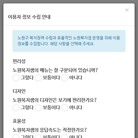
×
이용자 정보 수집 안내
노원구 복지정책 수립과 효율적인 노원복지샘 운영을 위해 이용
정보를 수집합니다. 해당 사항을 선택해 주세요.
주간 인기검색어
ìº
복지관
지원금
이용시설
상이군
성민복지관
임산부
편리성
노원복지샘의 메뉴는 잘 구분되어 있습니까?
한눈으로 보는 복지 정보
그렇다
보통이다
아니다
디자인
노원복지샘의 디자인은 보기에 편리한가요?
그렇다
보통이다
아니다
[서울시립노원시각장애인복지관] 가치봄 영화 VOD 무료 서비스
안내
효율성
작성자
노원복지샘의 응답속도는 적정한가요?
노원 복지샘
그렇다
보통이다
아니다