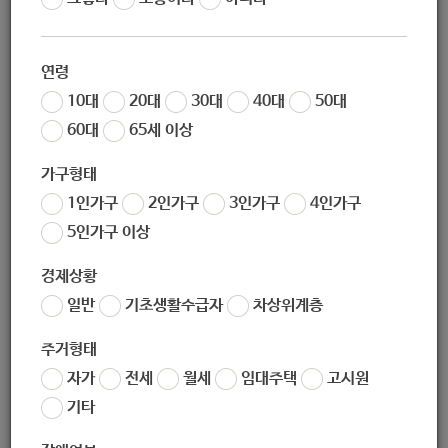
작성일
2020-11-23 14:38
조회
6764
연령
한국시각장애인연합회에서는 한국농아인협회, 영화진흥위원
10대
20대
30대
40대
50대
회와 함께 가치봄 영화(화면해설·한글자막 영화)의 VOD 무료
60대
65세 이상
서비스를 실시합니다. 이번 서비스는 코로나19로 인해 가치봄
영화의 상영회가 대폭 축소됨에 따라 회원 여러분들께는 온라
가구형태
인을 통한 영화 관람의 기회를 확대하고 비장애인들에게도 가
1인가구
2인가구
3인가구
4인가구
치봄 영화를 널리 알려 장애인식을 개선하려는 차원에서 마련
5인가구 이상
된 것입니다. 무료 서비스 기간은 11월 27일(금)~11월 29일
(일)까지 3일간이며 자세한 이용 방법은 아래와 같습니다.
경제상황
일반
기초생활수급자
차상위계층
- 무료 관람 대상 : 시·청각장애인 또는 비장애인 누구나
주거형태
- 서비스 제공 채널 및 관람 방법
자가
전세
월세
임대주택
고시원
1) U+모바일tv 앱(모바일) - 검색창에서 ‘가치봄’ 검색 - 영화
기타
선정 - 영화 선택 후 무료 관람