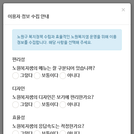
×
이용자 정보 수집 안내
노원구 복지정책 수립과 효율적인 노원복지샘 운영을 위해 이용
정보를 수집합니다. 해당 사항을 선택해 주세요.
주간 인기검색어
ìº
복지관
지원금
이용시설
상이군
성민복지관
임산부
편리성
노원복지샘의 메뉴는 잘 구분되어 있습니까?
한눈으로 보는 복지 정보
그렇다
보통이다
아니다
디자인
노원복지샘의 디자인은 보기에 편리한가요?
그렇다
보통이다
아니다
[노원구정신건강복지센터] 11월 노원구정신건강복지센터 일정
안내
효율성
작성자
노원복지샘의 응답속도는 적정한가요?
노원 복지샘
그렇다
보통이다
아니다