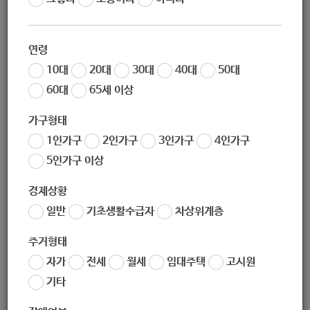
작성일
2020-11-05 11:11
조회
6676
연령
* 본 센터 일정은 추후 코로나19 또는 센터 내부 사정으로 인해
10대
20대
30대
40대
50대
변동될 수 있음을 미리 안내드립니다.
60대
65세 이상
가구형태
1인가구
2인가구
3인가구
4인가구
5인가구 이상
경제상황
좋아요
0
싫어요
0
인쇄
일반
기초생활수급자
차상위계층
«
[노원구자원봉사센터] -모집- '안녕 함께할게' 온라인 캠페인 자원봉사 참여 안내 (11월)
주거형태
[시립노원청소년센터] 2020 노원구청소년축제 '노출' - 릴레이 노댄출스 참가자 모집
»
자가
전세
월세
임대주택
고시원
목록보기
기타