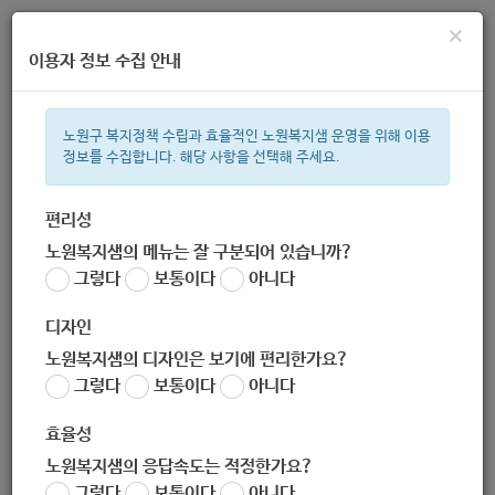
×
이용자 정보 수집 안내
노원구 복지정책 수립과 효율적인 노원복지샘 운영을 위해 이용
정보를 수집합니다. 해당 사항을 선택해 주세요.
주간 인기검색어
복지관
지원금
ìº
이용시설
성민복지관
상이군
임산부
편리성
노원복지샘의 메뉴는 잘 구분되어 있습니까?
한눈으로 보는 복지 정보
그렇다
보통이다
아니다
디자인
노원복지샘의 디자인은 보기에 편리한가요?
그렇다
보통이다
아니다
[북부종합사회복지관] 성인·아동 교육문화프로그램 11월 개강
안내 (2020.10.27 기준)
효율성
작성자
노원복지샘의 응답속도는 적정한가요?
노원 복지샘
그렇다
보통이다
아니다