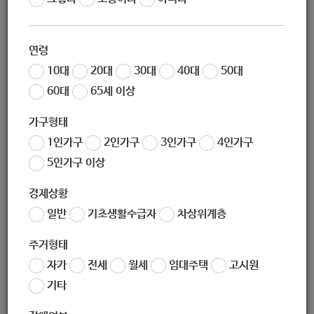
작성일
2020-10-28 14:09
조회
6505
연령
성인·아동 교육문화프로그램 11월 개강 안내를 이미지와 같이
10대
20대
30대
40대
50대
안내드립니다.
60대
65세 이상
※ 피아노의 경우 회원별 수강료/잔여금액이 상이하오니, 첨
부파일을 확인하여 주시기 바랍니다.
가구형태
※ 추가 문의사항은 기관으로 전화 부탁드립니다. (복지서비
1인가구
2인가구
3인가구
4인가구
스팀
02-934-7711)
5인가구 이상
경제상황
좋아요
0
싫어요
0
인쇄
일반
기초생활수급자
차상위계층
주거형태
홈페이지용성인피아노.pdf
홈페이지용아동피아노.pdf
자가
전세
월세
임대주택
고시원
«
[노원사회적경제연대] 서울시 사회투자기금 사회적경제 종사자 긴급자금 소액융자
기타
[북부종합사회복지관] 2020 언택트 사랑나눔축제에 당신을 초대합니다!
»