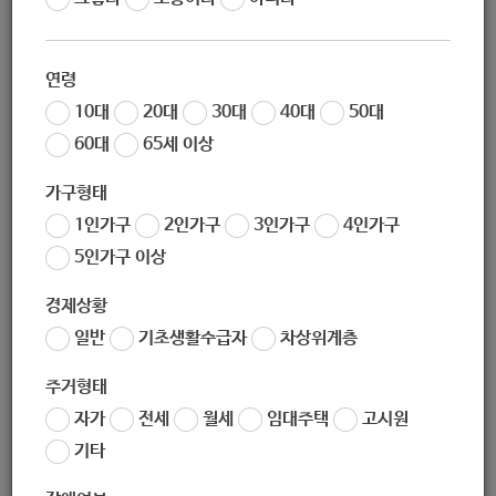
조회
6833
안녕하세요~
연령
10대
20대
30대
40대
50대
코로나 19로 오랫동안 휴관을 하였던
라온아띠 놀이터가 10
/2
60대
65세 이상
6(월)부터
운영을 재개합니다
.
아래 사​항을 참고하시어 많은 관심 부탁드립니다. :)​
가구형태
1인가구
2인가구
3인가구
4인가구
5인가구 이상
1. 운영 시간
-
월~금요일 : 1회차 10:00~11:30, 2회차 13:00~14:30, 3회차
경제상황
15:00~16:30
일반
기초생활수급자
차상위계층
-
토요일 : 1회차 09:00~10:30, 2회차 11:00~12:30
주거형태
(※ 사전 예약으로 운영되며, 평일은 3회차, 토요일은 2회차
자가
전세
월세
임대주택
고시원
운영합니다!
기타
/ 복지관 수업 일정으로 인해 매주 목요일 종일, 금요일 오후
1시 이후 예약 및 라온아띠 이용이 불가합니다.
)