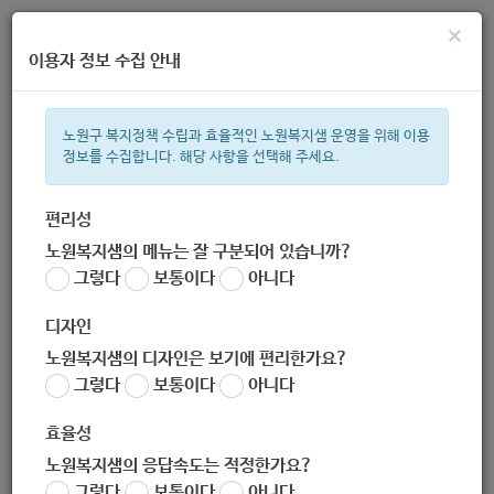
×
이용자 정보 수집 안내
노원구 복지정책 수립과 효율적인 노원복지샘 운영을 위해 이용
정보를 수집합니다. 해당 사항을 선택해 주세요.
주간 인기검색어
복지관
지원금
이용시설
ìº
성민복지관
쉼터
임산부
휠
편리성
노원복지샘의 메뉴는 잘 구분되어 있습니까?
한눈으로 보는 복지 정보
그렇다
보통이다
아니다
디자인
노원복지샘의 디자인은 보기에 편리한가요?
그렇다
보통이다
아니다
[하계종합사회복지관] 하계라온아띠 실내놀이터 개장
효율성
작성자
노원 복지샘
노원복지샘의 응답속도는 적정한가요?
작성일
2020-10-21 10:00
그렇다
보통이다
아니다