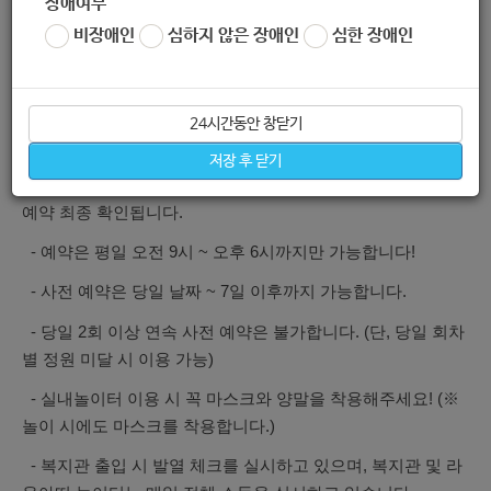
장애여부
비장애인
심하지 않은 장애인
심한 장애인
2. 사전 예약 : 네이버 예약 (
https://booking.naver.com/book
) 및 전화 예약 (02-6928-0108)
ing/10/bizes/387585
3. 이용 인원 : 차수별 최대 인원 10명 (보호자 포함)
24시간동안 창닫기
4. 기타 안내사항​
저장 후 닫기
- 사전 예약 시 참여자 인원, 이름, 나이, 연락처를 남기셔야
예약 최종 확인됩니다.
- 예약은 평일 오전 9시 ~ 오후 6시까지만 가능합니다!​
- 사전 예약은 당일 날짜 ~ 7​일 이후까지 가능합니다.
- ​당일 2회 이상 연속 사전 예약은 불가합니다. (단, 당일 회차
별 정원 미달 시 이용 가능)​
- 실내놀이터 이용 시 꼭 마스크와 양말을 착용해주세요!
(※
놀이 시에도 마스크를 착용합니다.)
- 복지관 출입 시 발열 체크를 실시하고 있으며,
복지관 및 라