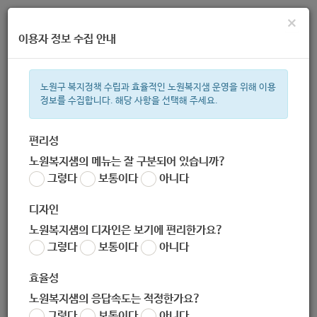
×
이용자 정보 수집 안내
노원구 복지정책 수립과 효율적인 노원복지샘 운영을 위해 이용
정보를 수집합니다. 해당 사항을 선택해 주세요.
주간 인기검색어
복지관
지원금
이용시설
ìº
성민복지관
임산부
쉼터
체
편리성
노원복지샘의 메뉴는 잘 구분되어 있습니까?
한눈으로 보는 복지 정보
그렇다
보통이다
아니다
디자인
노원복지샘의 디자인은 보기에 편리한가요?
그렇다
보통이다
아니다
[시립노원노인종합복지관] 2020년 「희망JOB학교」 재취업 준비
교육 4기 교육생 모집
효율성
작성자
노원복지샘의 응답속도는 적정한가요?
노원 복지샘
그렇다
보통이다
아니다