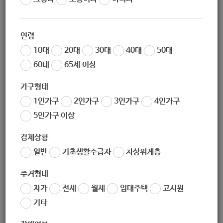
작성일
2020-09-29 09:15
조회
6990
연령
● 대상 : 만 50세 이상 노원구민
10대
20대
30대
40대
50대
● 장소 : 시립노원노인종합복지관 3층 열림터
60대
65세 이상
● 전화 :
02-948-5080 (선착순 방문 접수 / 15명) 방문 전 전
가구형태
화
1인가구
2인가구
3인가구
4인가구
5인가구 이상
경제상황
일반
기초생활수급자
차상위계층
좋아요
0
싫어요
0
인쇄
주거형태
«
[시립노원청소년센터] 그래그래 챌린지 (학교폭력 방어자 되어주세요!!!) 온라인 참여 안내
자가
전세
월세
임대주택
고시원
[시립노원노인종합복지관] 2020년 「미래JOB학교」 일반 경비원 신임 교육 3기 교육생 모집
»
기타
목록보기