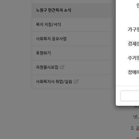
노원구 민간복지 소식
공릉
복지 지침/서식
저소
가구
많은
사회복지 공모사업
경제
후원하기
주거
1. 
자원봉사모집
2. 
장애
사회복지사 취업/실습
하나
둘,
셋,
넷,
3. 