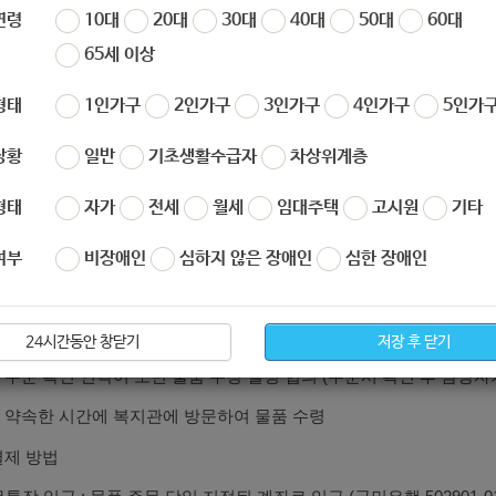
연령
10대
20대
30대
40대
50대
60대
65세 이상
종합사회복지관에서는 사회적 거리두기 캠페인의 일환으로
득주민 지원 및 복지기금 마련을 위한 온라인 바자회를 개최하오니,
형태
1인가구
2인가구
3인가구
4인가구
5인가구
 관심과 참여 부탁드립니다.
상황
일반
기초생활수급자
차상위계층
형태
자가
전세
월세
임대주택
고시원
기타
판매 기간 : 2020. 09. 21.(월) ~ 10. 08.(목)
참여 방법
여부
비장애인
심하지 않은 장애인
심한 장애인
, 판매 사이트에 접속해서 물품 확인
https://gongrung.mysoho.c
 구매 희망 물품 주문 신청 및 결제
24시간동안 창닫기
저장 후 닫기
 주문 확인 연락이 오면 물품 수령 일정 협의
(주문서 확인 후 담당자
 약속한 시간에 복지관에 방문하여 물품 수령
결제 방법