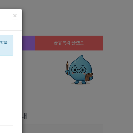
×
시설찾기
공유복지 플랫폼
사항을
상계1
미용
체육
치과
후원
멘토
음악
음식물
신장
은둔
네이
바자회 안내
1