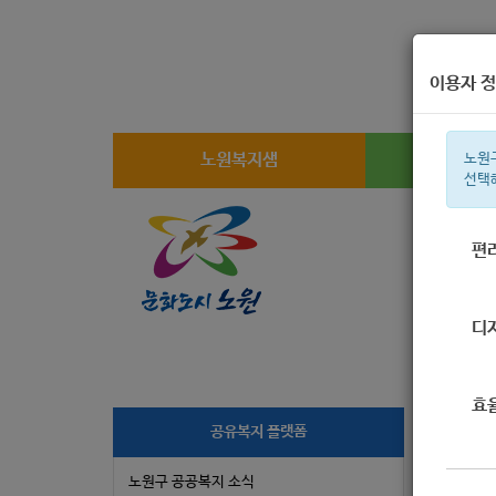
이용자 정
노원복지샘
복지
노원
선택
편
주간 인기검
디
효
[
공유복지 플랫폼
노원구 공공복지 소식
작성