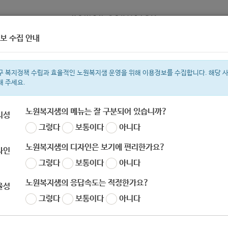
보 수집 안내
정보
복지서비스 신청
복지
구 복지정책 수립과 효율적인 노원복지샘 운영을 위해 이용정보를 수집합니다. 해당 
해 주세요.
노원복지샘의 메뉴는 잘 구분되어 있습니까?
리성
그렇다
보통이다
아니다
색어
지원금
복지관
이용시설
성민복지관
ìº
쉼터
월세
임산부
노원복지샘의 디자인은 보기에 편리한가요?
자인
그렇다
보통이다
아니다
노원복지샘의 응답속도는 적정한가요?
율성
공릉종합사회복지관] '마음은 더 가까이' 온라인 
그렇다
보통이다
아니다
자
노원 복지샘
작성일
2020-09-23 09:59
조회
781