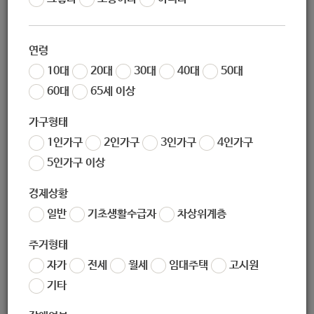
작성일
2020-09-17 09:12
조회
7397
연령
10대
20대
30대
40대
50대
60대
65세 이상
가구형태
1인가구
2인가구
3인가구
4인가구
5인가구 이상
경제상황
좋아요
0
싫어요
0
인쇄
일반
기초생활수급자
차상위계층
«
[다운복지관] 지역사회 주민과 함께하는 추석명절 나눔행사 “해피 秋게더” 행사 참여 모집
주거형태
[월계복지관] 베이킹수강생 모집
»
자가
전세
월세
임대주택
고시원
목록보기
기타