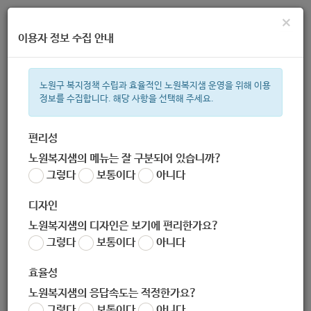
×
이용자 정보 수집 안내
노원구 복지정책 수립과 효율적인 노원복지샘 운영을 위해 이용
정보를 수집합니다. 해당 사항을 선택해 주세요.
주간 인기검색어
지원금
복지관
이용시설
성민복지관
ìº
쉼터
월세
임산
편리성
노원복지샘의 메뉴는 잘 구분되어 있습니까?
한눈으로 보는 복지 정보
그렇다
보통이다
아니다
디자인
노원복지샘의 디자인은 보기에 편리한가요?
그렇다
보통이다
아니다
[노원구건강가정다문화가족지원센터] 2020년 10월 노원구건강
가정다문화가족지원센터 프로그램 안내
효율성
작성자
노원복지샘의 응답속도는 적정한가요?
노원 복지샘
그렇다
보통이다
아니다