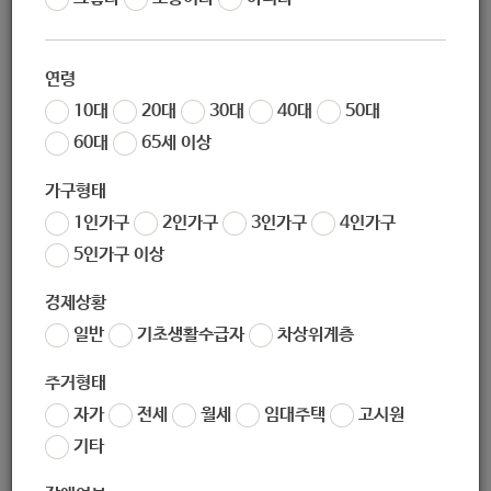
[시립북부장애인종합복지관] 작은 실천, 큰 지구_나는 탄소중립을 실천
합니다
연령
노원 복지샘
|
2026.08.01
|
추천 0
|
조회 13
10대
20대
30대
40대
50대
60대
65세 이상
[시립북부장애인종합복지관] 팝업프로그램 <내 손으로 만드는 천연 버
물리> 참여자 모집
가구형태
노원 복지샘
|
2026.08.01
|
추천 0
|
조회 16
1인가구
2인가구
3인가구
4인가구
[다운복지관] 2026년 장애인복지일자리사업(참여형) 추가 모집공고
5인가구 이상
노원 복지샘
|
2026.08.01
|
추천 0
|
조회 20
경제상황
[공릉종합사회복지관] 정리정돈 활동가 양성교육 「정리로 잇다」 참여
일반
기초생활수급자
차상위계층
자 모집
주거형태
노원 복지샘
|
2026.07.29
|
추천 0
|
조회 19
자가
전세
월세
임대주택
고시원
[하계종합사회복지관] 장애인피아노 2차 참여자 모집
기타
노원 복지샘
|
2026.07.29
|
추천 0
|
조회 18