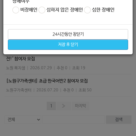
장애여부
[하계종합사회복지관] 성인장애인제과제빵 2차 참여자 모집
비장애인
심하지 않은 장애인
심한 장애인
노원 복지샘
|
2026.07.29
|
추천 0
|
조회 20
[중계종합사회복지관] 「2026년 중계 공유우산 서비스」 운영 안내
24시간동안 창닫기
노원 복지샘
|
2026.07.29
|
추천 0
|
조회 18
저장 후 닫기
[북부종합사회복지관] 만들며 배우는 환경이야기, '노원 탄소중립 대작
전!' 참여자 모집
노원 복지샘
|
2026.07.29
|
추천 0
|
조회 19
[노원구가족센터] 초급 한국어반2 참여자 모집
노원구가족센터
|
2026.07.20
|
추천 0
|
조회 50
1
»
마지막
검색