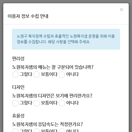
×
이용자 정보 수집 안내
노원구 복지정책 수립과 효율적인 노원복지샘 운영을 위해 이용
정보를 수집합니다. 해당 사항을 선택해 주세요.
주간 인기검색어
지원금
복지관
이용시설
성민복지관
ìº
쉼터
월세
임산
편리성
노원복지샘의 메뉴는 잘 구분되어 있습니까?
한눈으로 보는 복지 정보
그렇다
보통이다
아니다
디자인
노원복지샘의 디자인은 보기에 편리한가요?
그렇다
보통이다
아니다
전체 4,198
효율성
[노원IL어울림] 2026 복지일자리(참여형) 참여자 추가 모집
노원복지샘의 응답속도는 적정한가요?
노원 복지샘
그렇다
|
2026.08.04
보통이다
|
추천 0
아니다
|
조회 13