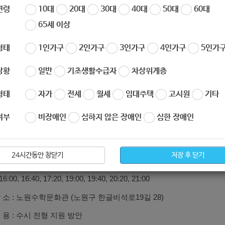
연령
10대
20대
30대
40대
50대
60대
65세 이상
대입 수시전형 1:1 상담 
 수시 전형 지원을 앞둔 수험생과 학부모님을 위하여 서울시교육청 
형태
1인가구
2인가구
3인가구
4인가구
5인가구
니, 많은 참여 바랍니다.
상황
일반
기초생활수급자
차상위계층
형태
자가
전세
월세
임대주택
고시원
기타
운영사항
여부
비장애인
심하지 않은 장애인
심한 장애인
간 : 2020. 9. 14.(월) ~ 9. 18.(금) 16시 ~ 21시
 코로나19 및 예약 상황 등에 따라 대면, 비대면 상담 탄력적 운영
 상 : 대입 수험생 및 학부모
24시간동안 창닫기
저장 후 닫기
 간 (회당 1명 40분 이내)
:00, 16:40, 17:20, 19:00, 19:40, 20:20, 21:00
장 소 : 노원수학문화관 (노원구 한글비석로19길 28)
 용 : 수시 전형 지원 방안