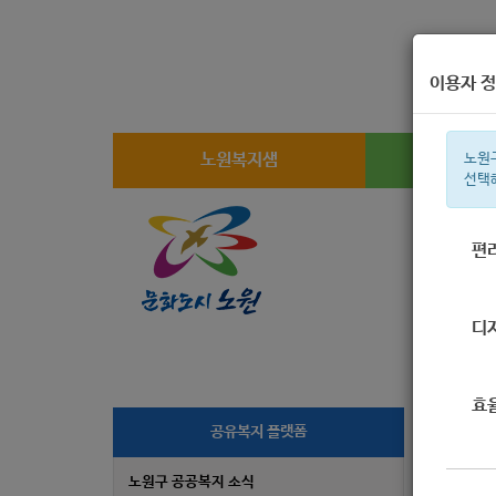
이용자 정
노원복지샘
복지
노원
선택
편
주간 인기검
디
효
[
공유복지 플랫폼
노원구 공공복지 소식
작성