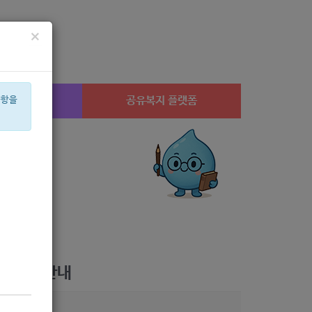
×
시설찾기
공유복지 플랫폼
사항을
산부
아픈아이
은둔
휠체어
공모
월세
체육
가구
상계1
음식물
담 신청 안내
0