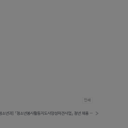
인쇄
[아동청소년과] 『청소년봉사활동지도사양성파견사업』 청년 채용 공고 안내
»