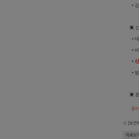
• 
▣ 
• 
• 비
•
신
• 
▣ 
좋
«
[보건위
목록보