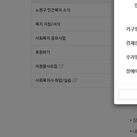
노원구 민간복지 소식
복지 지침/서식
대입
가구
영하
사회복지 공모사업
경제
후원하기
주거
▣ 
자원봉사모집
장애
•
기 
※
사회복지사 취업/실습
• 대
• 시
- 16
• 
• 내