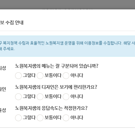
보 수집 안내
정보
복지서비스 신청
복지
구 복지정책 수립과 효율적인 노원복지샘 운영을 위해 이용정보를 수집합니다. 해당 
해 주세요.
노원복지샘의 메뉴는 잘 구분되어 있습니까?
리성
그렇다
보통이다
아니다
색어
복지관
지원금
이용시설
ìº
성민복지관
쉼터
미용
신장
임
노원복지샘의 디자인은 보기에 편리한가요?
자인
그렇다
보통이다
아니다
노원복지샘의 응답속도는 적정한가요?
율성
교육지원과] 2021학년도 대입 수시전형 1대1 상
그렇다
보통이다
아니다
자
노원 복지샘
작성일
2020-09-08 09:13
조회
526