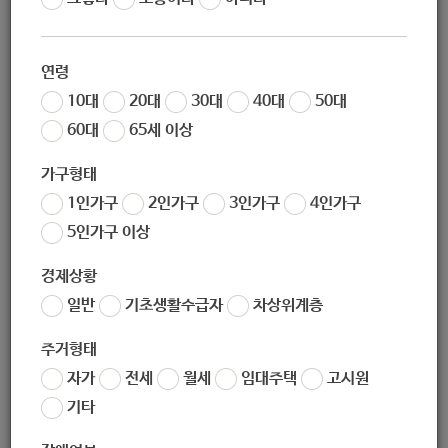
작성일
2020-08-24 09:11
조회
5651
연령
노원사회적경제지원센터는 주민이 주체가 되는 돌봄 공동체
10대
20대
30대
40대
50대
실현을 위해
60대
65세 이상
생활수요기반 2020 주민기술학교 '우리동네 홈케어' 교육생을
모집합니다.
가구형태
1인가구
2인가구
3인가구
4인가구
지역 활동에 관심이 있으시고 활동이 가능하신 분들은 많이 참
5인가구 이상
석 부탁드립니다.
경제상황
일반
기초생활수급자
차상위계층
주거형태
자가
전세
월세
임대주택
고시원
기타