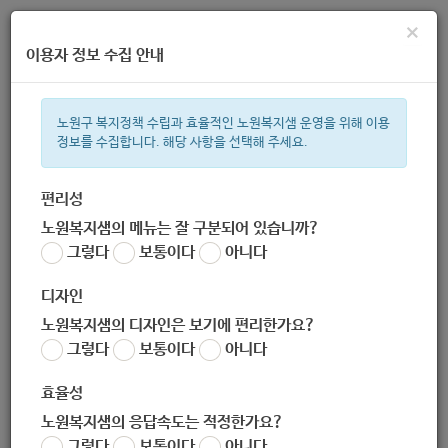
×
이용자 정보 수집 안내
노원구 복지정책 수립과 효율적인 노원복지샘 운영을 위해 이용
정보를 수집합니다. 해당 사항을 선택해 주세요.
주간 인기검색어
복지관
지원금
이용시설
ìº
성민복지관
쉼터
월세
체육
편리성
노원복지샘의 메뉴는 잘 구분되어 있습니까?
한눈으로 보는 복지 정보
그렇다
보통이다
아니다
디자인
노원복지샘의 디자인은 보기에 편리한가요?
그렇다
보통이다
아니다
[마을공동체과] 2020 노원구 주민기술학교 '우리동네 홈케어' 교
육생 모집
효율성
작성자
노원복지샘의 응답속도는 적정한가요?
노원 복지샘
그렇다
보통이다
아니다