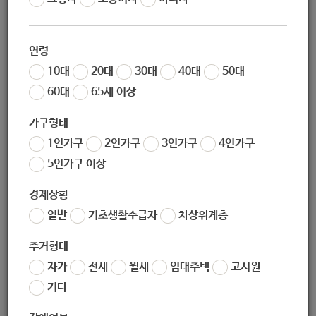
작성일
2020-08-20 16:49
조회
5841
연령
10대
20대
30대
40대
50대
60대
65세 이상
가구형태
1인가구
2인가구
3인가구
4인가구
5인가구 이상
경제상황
좋아요
0
싫어요
0
인쇄
일반
기초생활수급자
차상위계층
«
[아동청소년과] 2020 서울형 뉴딜일자리 아동학대 상담 및 사례관리 지원 사업 참여자 모집 공고
주거형태
[마을공동체과] 2020 노원구 주민기술학교 '우리동네 홈케어' 교육생 모집
»
자가
전세
월세
임대주택
고시원
목록보기
기타