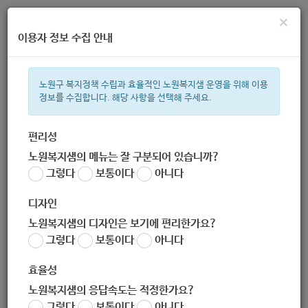
×
이용자 정보 수집 안내
노원구 복지정책 수립과 효율적인 노원복지샘 운영을 위해 이용
정보를 수집합니다. 해당 사항을 선택해 주세요.
주간 인기검색어
복지관
지원금
이용시설
ìº
성민복지관
쉼터
월세
체육
편리성
노원복지샘의 메뉴는 잘 구분되어 있습니까?
한눈으로 보는 복지 정보
그렇다
보통이다
아니다
디자인
노원복지샘의 디자인은 보기에 편리한가요?
그렇다
보통이다
아니다
[복지정책과] 노원입시미술학원 연합회와 함께하는 미래의 디자
이너,화가 찾기 ( - 8.28)
효율성
작성자
노원복지샘의 응답속도는 적정한가요?
노원 복지샘
그렇다
보통이다
아니다