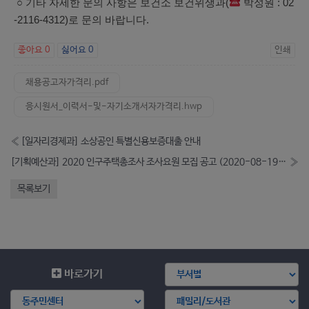
○ 기타 자세한 문의 사항은 보건소 보건위생과(
박성원 : 02
-2116-4312)로 문의 바랍니다.
좋아요
0
싫어요
0
인쇄
채용공고자가격리.pdf
응시원서_이력서-및-자기소개서자가격리.hwp
«
[일자리경제과] 소상공인 특별신용보증대출 안내
[기획예산과] 2020 인구주택총조사 조사요원 모집 공고 (2020-08-19~2020-09-03)
»
목록보기
바로가기