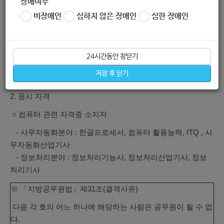
장애여부
국내 및 해외 자
※ 근무 요
09:00~
제
4
난대책본부
비장애인
심하지 않은 장애인
심한 장애인
가격리대상자
일은 월~일
18:00
근로
명
자가격리전
모니터링 보조
요일 중 근
(8시간)
자
담반
로자와 협
의
24시간동안 창닫기
저장 후 닫기
2. 응시 자격
○ 컴퓨터 관련 자격증 소지자
- 사무자동화분야 : 한글프로세서, 컴퓨터 활용능력, ITQ , 사
무자동화산업기사
- 정보처리분야 : 정보처리기능사, 정보처리산업기사, 정보
처리기사
※ 「지방공무원법」제31조(결격사유)
다음 각 호의 어느 하나에 해당하는 사람은 공무원이 될 수 없
다.