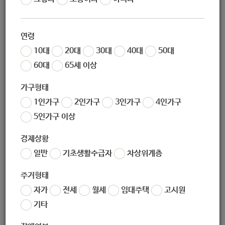
작성일
2020-08-20 09:35
조회
5173
연령
서울특별시 노원구 공고 제2020-864호
10대
20대
30대
40대
50대
노원구 보건소 한시적 기간제 근로자 채용 공고
60대
65세 이상
코로나19 대응을 위한 노원구 재난대책본부 자가격리전담반
가구형태
한시적 기간제 근로자 채용 계획을 아래와 같이 공고합니다.
1인가구
2인가구
3인가구
4인가구
2020년 8월 19일
5인가구 이상
노원구청장
경제상황
일반
기초생활수급자
차상위계층
1. 채용 분야 및 인원
주거형태
채용
인
근무 시
근무지
담당 업무
근무일
자가
전세
월세
임대주택
고시원
직종
원
간
주 5일, 40
기타
시간
기간
노원구 재