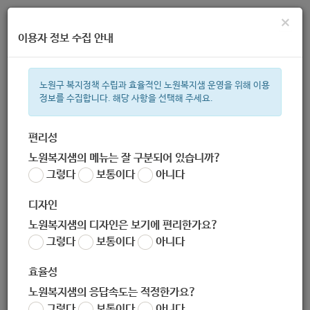
×
이용자 정보 수집 안내
노원구 복지정책 수립과 효율적인 노원복지샘 운영을 위해 이용
정보를 수집합니다. 해당 사항을 선택해 주세요.
주간 인기검색어
복지관
지원금
이용시설
ìº
성민복지관
쉼터
월세
체육
편리성
노원복지샘의 메뉴는 잘 구분되어 있습니까?
한눈으로 보는 복지 정보
그렇다
보통이다
아니다
디자인
노원복지샘의 디자인은 보기에 편리한가요?
그렇다
보통이다
아니다
[보건위생과] 보건소 자가격리전담반 한시적 기간제 근로자 채용
공고 (2020-08-19~2020-08-26)
효율성
작성자
노원복지샘의 응답속도는 적정한가요?
노원 복지샘
그렇다
보통이다
아니다