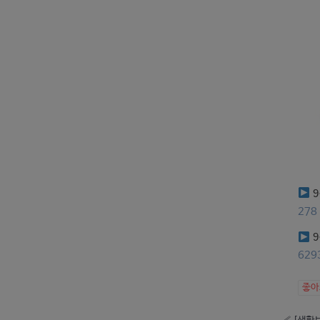
9
278
9
629
좋