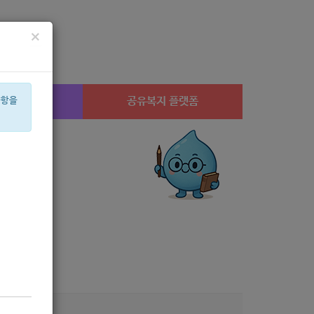
×
시설찾기
공유복지 플랫폼
사항을
상계1
미용
체육
안심일자리
치과
후원
멘토
음악
음식물
신장
내
6