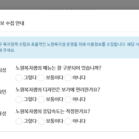
보 수집 안내
정보
복지서비스 신청
복지
구 복지정책 수립과 효율적인 노원복지샘 운영을 위해 이용정보를 수집합니다. 해당 
해 주세요.
노원복지샘의 메뉴는 잘 구분되어 있습니까?
리성
그렇다
보통이다
아니다
색어
지원금
복지관
이용시설
성민복지관
ìº
쉼터
월세
임산부
노원복지샘의 디자인은 보기에 편리한가요?
자인
그렇다
보통이다
아니다
노원복지샘의 응답속도는 적정한가요?
율성
교육지원과] 노원수학문화관 9월 체험탐구활동 안
그렇다
보통이다
아니다
자
노원 복지샘
작성일
2020-08-12 09:21
조회
545