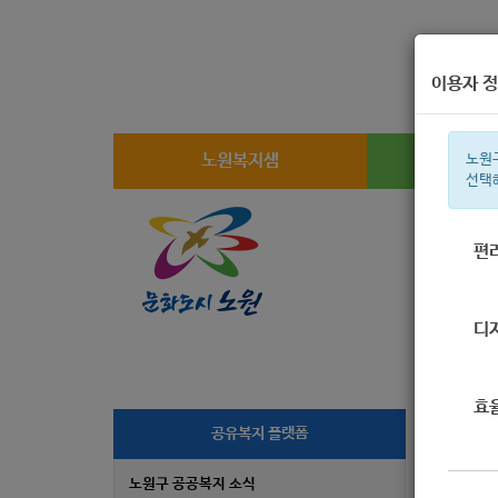
이용자 정
노원복지샘
복지
노원
선택
편
주간 인기검
디
효
[
공유복지 플랫폼
노원구 공공복지 소식
작성