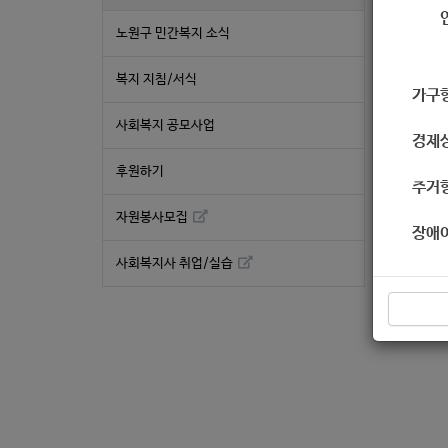
노원구 민간복지 소식
< 
복지 지침/서식
자세
가구
사회복지 공모사업
경제
후원하기
주거
자원봉사모집
장애
사회복지사 취업/실습