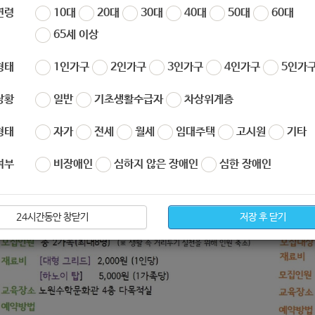
연령
10대
20대
30대
40대
50대
60대
65세 이상
노원수학문화관 9월 체험탐구활동 안내 >
한 내용은 서울시 공공서비스 예약 페이지를 참고해주시길 바랍니다
형태
1인가구
2인가구
3인가구
4인가구
5인가구
상황
일반
기초생활수급자
차상위계층
형태
자가
전세
월세
임대주택
고시원
기타
여부
비장애인
심하지 않은 장애인
심한 장애인
24시간동안 창닫기
저장 후 닫기