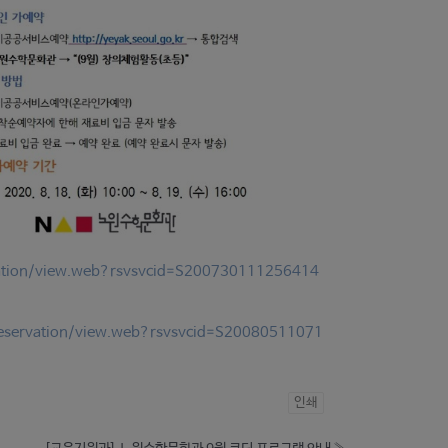
rvation/view.web?rsvsvcid=S200730111256414
/reservation/view.web?rsvsvcid=S20080511071
인쇄