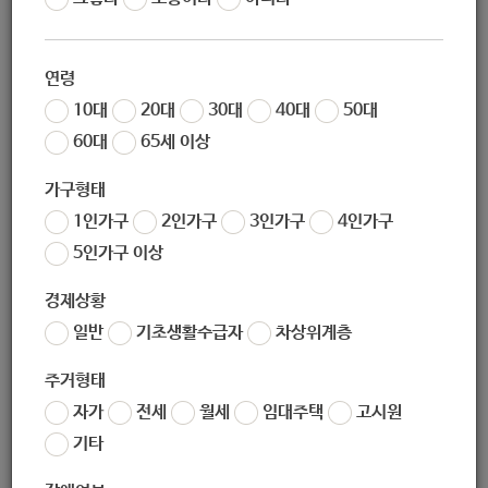
조회
5686
연령
10대
20대
30대
40대
50대
60대
65세 이상
가구형태
1인가구
2인가구
3인가구
4인가구
5인가구 이상
경제상황
일반
기초생활수급자
차상위계층
주거형태
자가
전세
월세
임대주택
고시원
기타