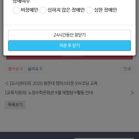
장애여부
비장애인
심하지 않은 장애인
심한 장애인
24시간동안 창닫기
저장 후 닫기
좋아요
0
싫어요
0
인쇄
«
[도시관리과] 2020 광운대 캠퍼스타운 SW코딩 교육
[교육지원과] 노원수학문화관 9월 체험탐구활동 안내
»
목록보기