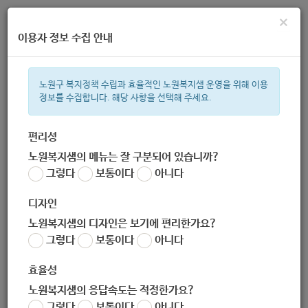
×
이용자 정보 수집 안내
노원구 복지정책 수립과 효율적인 노원복지샘 운영을 위해 이용
정보를 수집합니다. 해당 사항을 선택해 주세요.
주간 인기검색어
복지관
지원금
이용시설
ìº
성민복지관
쉼터
미용
신장
편리성
노원복지샘의 메뉴는 잘 구분되어 있습니까?
한눈으로 보는 복지 정보
그렇다
보통이다
아니다
디자인
노원복지샘의 디자인은 보기에 편리한가요?
그렇다
보통이다
아니다
[생활보건과] 알코올중독 가족교육 특강
효율성
작성자
노원 복지샘
노원복지샘의 응답속도는 적정한가요?
작성일
2020-08-12 09:14
그렇다
보통이다
아니다