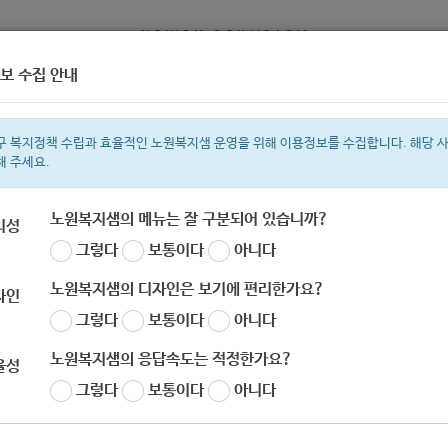
보 수집 안내
정보
복지서비스 신청
복지
구 복지정책 수립과 효율적인 노원복지샘 운영을 위해 이용정보를 수집합니다. 해당 
해 주세요.
노원복지샘의 메뉴는 잘 구분되어 있습니까?
리성
그렇다
보통이다
아니다
색어
복지관
지원금
이용시설
ìº
성민복지관
쉼터
월세
체육
임
노원복지샘의 디자인은 보기에 편리한가요?
자인
그렇다
보통이다
아니다
노원복지샘의 응답속도는 적정한가요?
율성
건강증진과] 2020 지역사회건강조사
그렇다
보통이다
아니다
자
노원 복지샘
작성일
2020-08-05 08:55
조회
614