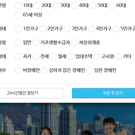
연령
10대
20대
30대
40대
50대
60대
65세 이상
형태
1인가구
2인가구
3인가구
4인가구
5인가구
상황
일반
기초생활수급자
차상위계층
형태
자가
전세
월세
임대주택
고시원
기타
여부
비장애인
심하지 않은 장애인
심한 장애인
24시간동안 창닫기
저장 후 닫기