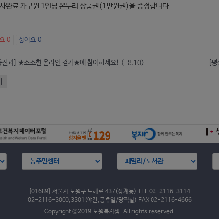
사완료 가구원 1인당 온누리 상품권(1만원권)을 증정합니다.
아요
0
싫어요
0
진과] ★소소한 온라인 걷기★에 참여하세요! (-8.10)
[평
기
[01689] 서울시 노원구 노해로 437(상계동) TEL 02-2116-3114
02-2116-3000,3301(야간,공휴일/당직실) FAX 02-2116-4666
Copyright ©2019 노원복지샘. All rights reserved.