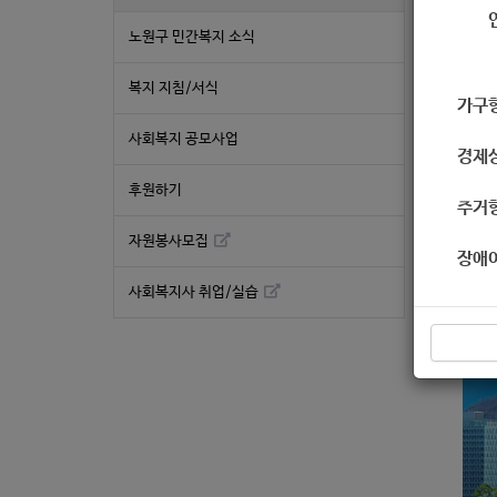
노원구 민간복지 소식
복지 지침/서식
가구
사회복지 공모사업
경제
후원하기
주거
자원봉사모집
장애
사회복지사 취업/실습