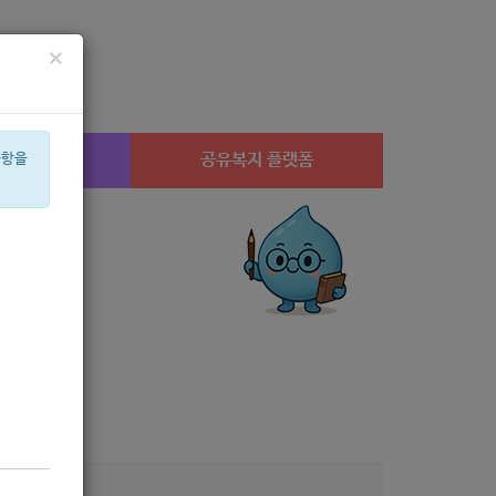
×
시설찾기
공유복지 플랫폼
사항을
산부
아픈아이
설
공모
룸
성민
캠페인
고용장려금
수당
경지
8