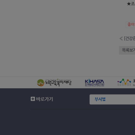
★조
좋
«
[건강증
목록보
바로가기