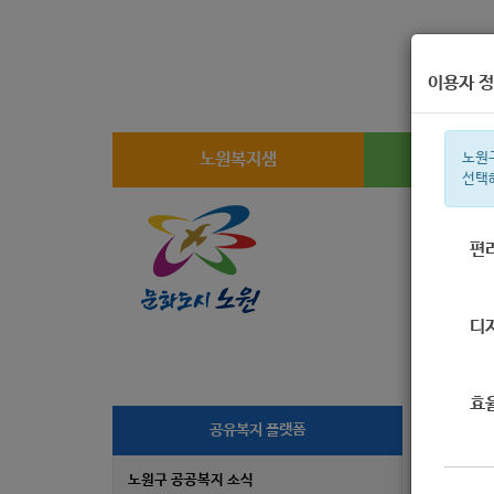
이용자 정
노원복지샘
복지
노원
선택
편
주간 인기검
디
효
[
공유복지 플랫폼
노원구 공공복지 소식
작성