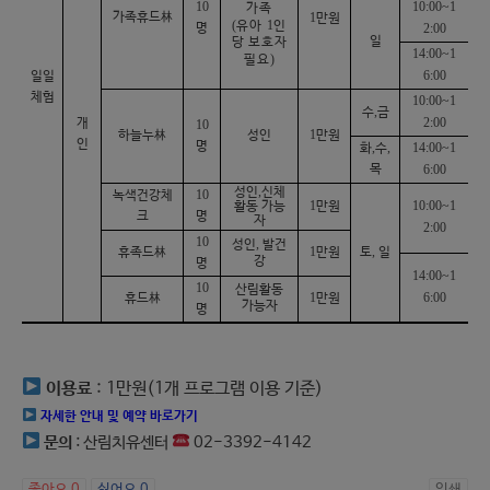
10
10:00~1
가족
가족휴드
林
1
만원
(
1
유아
인
명
2:00
일
당 보호자
14:00~1
)
필요
6:00
일일
체험
10:00~1
,
수
금
2:00
개
10
1
하늘누
林
성인
만원
인
명
,
,
14:00~1
화
수
목
6:00
,
성인
신체
10
녹색건강체
1
10:00~1
활동 가능
만원
크
명
자
2:00
10
,
성인
발건
1
,
휴족드
林
만원
토
일
강
명
14:00~1
10
산림활동
1
6:00
휴드
林
만원
가능자
명
이용료
: 1만원(1개 프로그램 이용 기준)
자세한 안내 및 예약 바로가기
문의
: 산림치유센터
02-3392-4142
좋아요
0
싫어요
0
인쇄