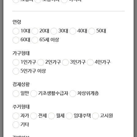
작성일
2020-07-21 14:58
조회
6400
연령
초안산 도자기 체험장 8월 이용 및 신청 안내
10대
20대
30대
40대
50대
60대
65세 이상
대상
: 누구나
기간
:
7. 28.(화) 10:00 ~ 마감 시까지
※휴관일 : 매주 월요일, 설
가구형태
·추석 연휴
1인가구
2인가구
3인가구
4인가구
신청방법
: 노원구 홈페이지 온라인 접수(‘초안산 도자기 체험장’ 검
5인가구 이상
색)
경제상황
프로그램
일반
기초생활수급자
차상위계층
수강료
강의요일
모집정
구분
(1
과목명
명 기
원
주거형태
요일
시간
)
준
자가
전세
월세
임대주택
고시원
(5~7
)
10
40
토
10:00
12:00
아동반
세
명
천원
∼
정기
초등반
10
40
토
13:00
15:00
명
천원
∼
기타
(1
개
가족반
10
40
일
15:00
17:00
명
천원
∼
,
월