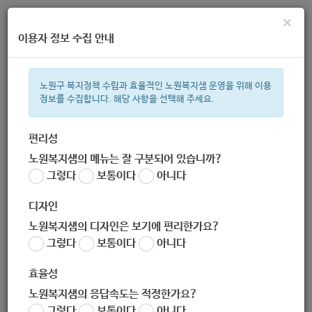
×
이용자 정보 수집 안내
노원구 복지정책 수립과 효율적인 노원복지샘 운영을 위해 이용
정보를 수집합니다. 해당 사항을 선택해 주세요.
주간 인기검색어
복지관
지원금
이용시설
ìº
성민복지관
쉼터
월세
체육
편리성
노원복지샘의 메뉴는 잘 구분되어 있습니까?
한눈으로 보는 복지 정보
그렇다
보통이다
아니다
디자인
노원복지샘의 디자인은 보기에 편리한가요?
그렇다
보통이다
아니다
[공원여가과]초안산 도자기 체험장 및 불암산 산림치유센터 이용
신청
효율성
작성자
노원복지샘의 응답속도는 적정한가요?
노원 복지샘
그렇다
보통이다
아니다