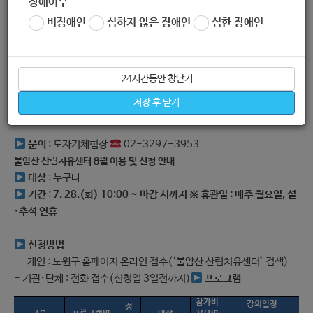
장애여부
성인반
10
60
,
,
15:00
17:00
각
명
천원
화
목
금
∼
1
)
주
회
직장인반
5
60
토
15:00
17:00
명
천원
∼
비장애인
심하지 않은 장애인
심한 장애인
(
일일체험
유아 단
10
10
,
,
10:00
12:00
각
명
천원
화
목
금
∼
)
체
수시
(
,
일일체험
성인
초
10
15
일
13:00
15:00
명
천원
∼
24시간동안 창닫기
)
중고생
저장 후 닫기
자세한 안내 및 예약 바로가기
문의
: 도자기체험장
02-3297-3953
불암산 산림치유센터 8월 이용 및 신청 안내
대상
: 누구나
기간
:
7. 28.(화) 10:00 ~ 마감 시까지
※ 휴관일 : 매주 월요일, 설
·추석 연휴
신청방법
- 개인 : 노원구 홈페이지 온라인 접수(‘불암산 산림치유센터’ 검색)
- 기관·단체 : 전화 접수(신청일 3일전까지)
프로그램
참가비
강의일정
정
(1