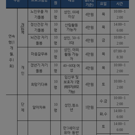
구분
프로그램명
대상
용
명
원
요일
시간
)
기준
10
10:00~1
노인우울 자
, 60
성인
세
4
목
만원
이상
기돌봄
명
2:00
10
14:00~1
정신건강 자
개
산림활동
·
4
목
인
만원
가능자
단
기돌봄
명
6:00
체
연속
10
10:00~1
뇌건강 자기
, 50~6
성인
4
금
만원
(1
형
0
대
돌봄
명
2:00
개
,
성인
야외
10
07:00~0
,
월
마음갈무
林
4
목
활동 가능
만원
명
8:30
자
1
주
10
10:00~1
갱년기 자기
40~60
)
대 여
회
개
4
목
만원
성
돌봄
명
2:00
인
임신부 및
10:00~1
10
1
보호자
명
4
희망기다
林
만원
토
(
,
배우자
부모
2:00
명
)
가능
10:00~1
.
수
금
2:00
단
10
,
성인
청소
1
알아차
林
만원
년
체
명
14:00~1
,
화
수
6:00
14:00~1
토
3
만
세이상
6:00
유아 동반