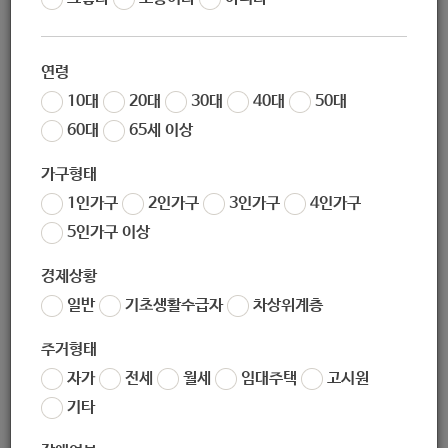
조회
6504
연령
10대
20대
30대
40대
50대
60대
65세 이상
가구형태
1인가구
2인가구
3인가구
4인가구
5인가구 이상
좋아요
0
싫어요
0
인쇄
경제상황
일반
기초생활수급자
차상위계층
«
[일자리경제과] 자영업자 생존자금 및 소상공인 지원금 관련 문의 안내
[아동청소년과] 2020년도 지역아동센터 공공성 강화 선도모델 시범사업 참여기관 공고
»
주거형태
자가
전세
월세
임대주택
고시원
목록보기
기타