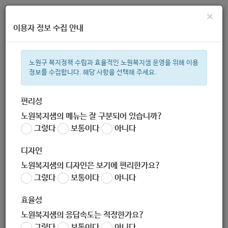
×
이용자 정보 수집 안내
노원구 복지정책 수립과 효율적인 노원복지샘 운영을 위해 이용
정보를 수집합니다. 해당 사항을 선택해 주세요.
주간 인기검색어
복지관
지원금
이용시설
ìº
성민복지관
쉼터
임산부
미
편리성
노원복지샘의 메뉴는 잘 구분되어 있습니까?
한눈으로 보는 복지 정보
그렇다
보통이다
아니다
디자인
노원복지샘의 디자인은 보기에 편리한가요?
그렇다
보통이다
아니다
[일자리정책과] 서울시 자영업자 생존자금 사업 안내
효율성
작성자
노원 복지샘
노원복지샘의 응답속도는 적정한가요?
작성일
2020-05-25 17:23
그렇다
보통이다
아니다