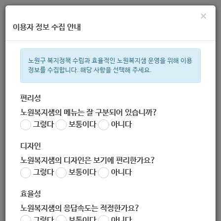
×
이용자 정보 수집 안내
노원구 복지정책 수립과 효율적인 노원복지샘 운영을 위해 이용
정보를 수집합니다. 해당 사항을 선택해 주세요.
주간 인기검색어
복지관
지원금
이용시설
ìº
성민복지관
쉼터
임산부
월
편리성
노원복지샘의 메뉴는 잘 구분되어 있습니까?
한눈으로 보는 복지 정보
그렇다
보통이다
아니다
디자인
노원복지샘의 디자인은 보기에 편리한가요?
그렇다
보통이다
아니다
[교육지원과] 2020노원 중고등 사이버스쿨 추가모집
효율성
작성자
노원 복지샘
노원복지샘의 응답속도는 적정한가요?
작성일
2020-04-17 17:49
그렇다
보통이다
아니다