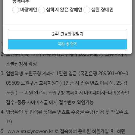
장애여부
※관내거주 중․고등학생 및 노원구 소재 중․고등학교 재학생 우선순위
비장애인
심하지 않은 장애인
심한 장애인
□ 접수시간
: 2020. 4. 20. 09:00~ 선착순 마감
□ 접수방법
24시간동안 창닫기
노원구청 홈페이지 가입 ( 한 ID 당 학생 한명씩 지원가능)
저장 후 닫기
노원구청 홈페이지 왼쪽 통합접수에서 2020년도 중·고등 사이버
스쿨신청서 작성
일반학생 노원구청 계좌로 1만원 입금 (국민은행 289501-00-0
05609 노원구청 교육지원과) (입금 시 접수 번호 이름 예. 25 김
노원 ) → 지원 완료시 노원구청 홈페이지 마이페이지-나의온라인
접수-중등 사이버스쿨 에서 접수번호 확인가능
입금확인 후 입력된 휴대폰 번호로 수강권 수령(신청 후 약 2주 소
요)
www.studynowon.kr 로 접속하여 준회원 회원가입 후, 화면