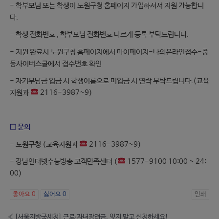
- 학부모님 또는 학생이 노원구청 홈페이지 가입하셔서 지원 가능합니
다.
- 학생 전화번호 , 학부모님 전화번호 다르게 등록 부탁드립니다.
- 지원 완료시 노원구청 홈페이지에서 마이페이지-나의온라인접수-중
등사이버스쿨에서 접수번호 확인
- 자기부담금 입금 시 학생이름으로 미입금 시 연락 부탁드립니다.(교육
지원과
2116-3987~9)
□ 문의
- 노원구청 (교육지원과
2116-3987~9)
- 강남인터넷수능방송 고객만족센터 (
1577-9100 10:00 ~ 24:
00)
좋아요
0
싫어요
0
인쇄
«
[서울지방국세청] 근로‧자녀장려금, 잊지 말고 신청하세요!