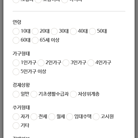
조회
7297
연령
노원구 인터넷 수능방송 지원
10대
20대
30대
40대
50대
-2020 노원 중 ․ 고등 사이버스쿨 추가
60대
65세 이상
모집-
가구형태
1인가구
2인가구
3인가구
4인가구
5인가구 이상
노원구청에서는 사교육비로 인한 학부모들의 경제적 부담을 덜어주고
관내 중·고등학교 학생들의 학력 신장을 위해 서울특별시 강남구와 협약
경제상황
을 맺고 수능방송 사이트를 구축하여 『노원구 인터넷 수능방송』서비스
일반
기초생활수급자
차상위계층
를 제공 하고 있으니 구민 여러분의 많은 이용 바랍니다.
주거형태
자가
전세
월세
임대주택
고시원
□ 이용대상
: 중․고등학생(420명: 일반학생 400명, 저소득학생 20
기타
명)