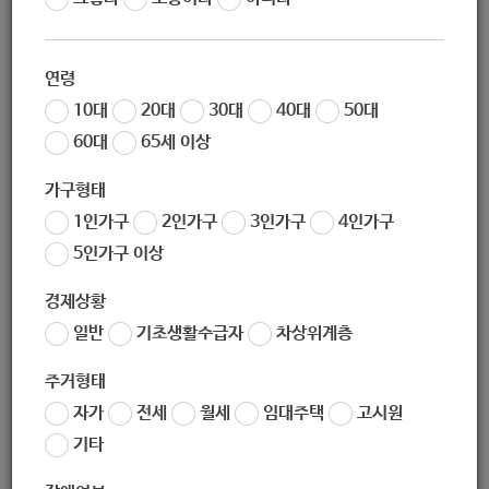
조회
8382
연령
10대
20대
30대
40대
50대
60대
65세 이상
가구형태
1인가구
2인가구
3인가구
4인가구
5인가구 이상
좋아요
1
싫어요
0
인쇄
경제상황
일반
기초생활수급자
차상위계층
«
[보건복지부 보도자료] 긴급재난지원금 대상자 선정기준 안내
[생활복지과] 저소득층 한시생활지원사업(소비쿠폰지급) 안내
»
주거형태
자가
전세
월세
임대주택
고시원
목록보기
기타