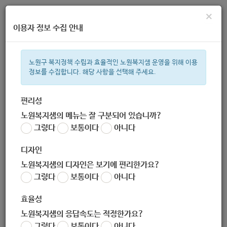
×
이용자 정보 수집 안내
노원구 복지정책 수립과 효율적인 노원복지샘 운영을 위해 이용
정보를 수집합니다. 해당 사항을 선택해 주세요.
주간 인기검색어
복지관
지원금
이용시설
ìº
성민복지관
쉼터
임산부
미
편리성
노원복지샘의 메뉴는 잘 구분되어 있습니까?
한눈으로 보는 복지 정보
그렇다
보통이다
아니다
디자인
노원복지샘의 디자인은 보기에 편리한가요?
그렇다
보통이다
아니다
[여성가족과] 아동돌봄쿠폰(돌봄포인트) 핵심 안내
효율성
작성자
노원 복지샘
노원복지샘의 응답속도는 적정한가요?
작성일
2020-04-06 16:07
그렇다
보통이다
아니다