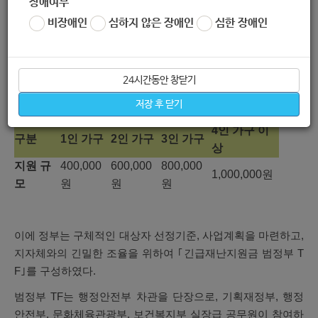
장애여부
로 4인가구 기준 100만원을 지급하는 것으로 설계되었다.
비장애인
심하지 않은 장애인
심한 장애인
< 긴급재난지원금 가구규모별 지원액 >
24시간동안 창닫기
긴급재난지원금 가구규모별 지원액-구분, 1인가구~4
저장 후 닫기
인가구 이상으로 구성된 표
4인 가구 이
구분
1인 가구
2인 가구
3인 가구
상
지원 규
400,000
600,000
800,000
1,000,000원
모
원
원
원
이에 정부는 구체적인 대상자 선정기준, 사업계획을 마련하고,
지자체와의 긴밀한 조율을 위하여 ｢긴급재난지원금 범정부 T
F｣를 구성하였다.
범정부 TF는 행정안전부 차관을 단장으로, 기획재정부, 행정
안전부, 문화체육관광부, 보건복지부 실장급 공무원이 참여하