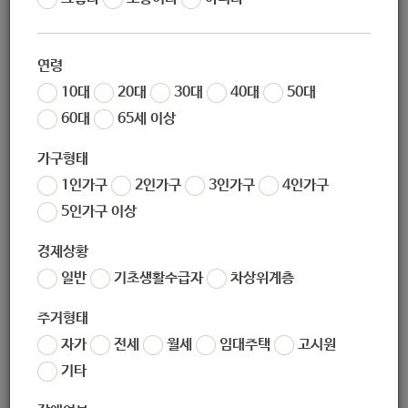
조회
9224
연령
[원문바로보기]
http://www.mohw.go.kr/react/al/sal0301vw.jsp?PA
10대
20대
30대
40대
50대
R_MENU_ID=04&MENU_ID=0403&page=2&CONT_SEQ=353881
60대
65세 이상
긴급재난지원금 대상자 선정기준 원칙
가구형태
1인가구
2인가구
3인가구
4인가구
마련
5인가구 이상
정부는 4월 3일(금) 오전 9시 ｢긴급재난지원금 범정부 TF｣(단
경제상황
장: 행정안전부 차관) 회의를 개최하고, 긴급재난지원금 대상
일반
기초생활수급자
차상위계층
자 선정기준 원칙을 논의하여 발표하였다.
주거형태
앞서 정부는 지난 3월 30일 제3차 비상경제회의를 통해 코로
자가
전세
월세
임대주택
고시원
나19에 따른 어려움을 겪는 국민들의 안전망 보강을 위하여
기타
｢긴급재난지원금｣ 도입방안을 발표한 바 있다.
긴급재난지원금의 큰 골격은 국민의 소득하위 70%를 대상으