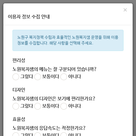
×
이용자 정보 수집 안내
노원구 복지정책 수립과 효율적인 노원복지샘 운영을 위해 이용
정보를 수집합니다. 해당 사항을 선택해 주세요.
주간 인기검색어
복지관
지원금
이용시설
ìº
성민복지관
쉼터
임산부
미
편리성
노원복지샘의 메뉴는 잘 구분되어 있습니까?
한눈으로 보는 복지 정보
그렇다
보통이다
아니다
디자인
노원복지샘의 디자인은 보기에 편리한가요?
그렇다
보통이다
아니다
[보건복지부 보도자료] 긴급재난지원금 대상자 선정기준 안내
효율성
작성자
노원 복지샘
노원복지샘의 응답속도는 적정한가요?
작성일
2020-04-06 15:55
그렇다
보통이다
아니다