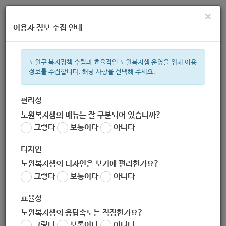
×
이용자 정보 수집 안내
노원구 복지정책 수립과 효율적인 노원복지샘 운영을 위해 이용
정보를 수집합니다. 해당 사항을 선택해 주세요.
주간 인기검색어
복지관
지원금
이용시설
ìº
성민복지관
쉼터
임산부
미
편리성
노원복지샘의 메뉴는 잘 구분되어 있습니까?
한눈으로 보는 복지 정보
그렇다
보통이다
아니다
디자인
노원복지샘의 디자인은 보기에 편리한가요?
그렇다
보통이다
아니다
[복지정책과] 코로나19 피해자를 돕기위한 기부 방법 안내
효율성
작성자
노원 복지샘
노원복지샘의 응답속도는 적정한가요?
작성일
2020-04-06 15:42
그렇다
보통이다
아니다