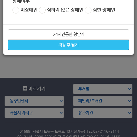
좋아요
0
싫어요
0
인쇄
장애여부
비장애인
심하지 않은 장애인
심한 장애인
붙임2-양식1양식4-모음노원교육복지재단.hwp
«
[서울시청] 2020년 서울시 청년수당 사업 모집 공고
24시간동안 창닫기
[보건복지부 보도자료] 아동돌봄쿠폰 전자상품권(돌봄포인트), 4월 13일부터 지급
»
저장 후 닫기
목록보기
바로가기
[01689] 서울시 노원구 노해로 437(상계동) TEL 02-2116-3114