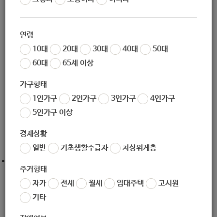
조회
6600
노원구청에서는 코로나19로 어려움을 겪는 구민들을 돕기위
연령
해 노원교육복지재단을 통해 기부금 및 기부품을 모집하고 있
10대
20대
30대
40대
50대
습니다. 기부해 주신 내역은 100% 소득공제가 가능하며 기부
60대
65세 이상
금(품) 전체는 코로나19로 피해를 입은 노원구민만을 위해 사
용됩니다.
가구형태
1인가구
2인가구
3인가구
4인가구
기타 구체적인 방법 및 문의는
노원구청 복지정책과 (
02-21
16-3653) 또는 노원교육복지재단(
070-4915-4154) 으로 연
5인가구 이상
락주시면 자세히 안내 드리겠습니다
. 감사합니다.
경제상황
일반
기초생활수급자
차상위계층
후원계좌 : 국민은행 289501-00-004475 (사회복지공동모
주거형태
금회 서울특별시지회)
자가
전세
월세
임대주택
고시원
기타