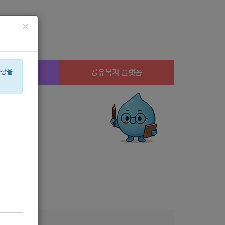
×
시설찾기
공유복지 플랫폼
사항을
산부
아픈아이
설
공모
룸
성민
캠페인
고용장려금
수당
경지
고
9