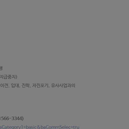
행
 지급중지)
 이전, 입대, 진학, 자진포기, 유사사업과의
66-3344)
1?baCategory1=basic&baCommSelec=tru