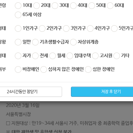
연령
10대
20대
30대
40대
50대
60대
65세 이상
서울특별시 공고 제
2020 - 848
호
형태
1인가구
2인가구
3인가구
4인가구
5인가구
상황
일반
기초생활수급자
차상위계층
2020년 서울시 청년수당 사업 모집 
형태
자가
전세
월세
임대주택
고시원
기타
여부
비장애인
심하지 않은 장애인
심한 장애인
서울시에서는 “서울특별시 청년기본조례”에 따라 서울거주 미취업 청년
24시간동안 창닫기
저장 후 닫기
0년 서울시 청년수당 참여자(1차)를 다음과 같이 모집하오니 많은 
2020년 3월 16일
서울특별시장
□ 지원대상 : 만19~34세 서울시 거주, 미취업자 중 최종학력 졸업후
※
대학 재학생 및 휴학생 신청 불가