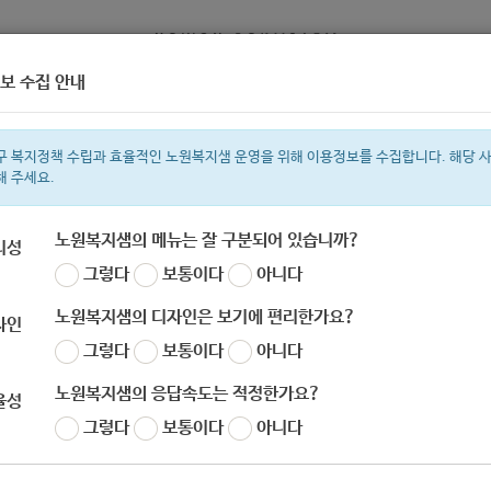
보 수집 안내
정보
복지서비스 신청
복지
구 복지정책 수립과 효율적인 노원복지샘 운영을 위해 이용정보를 수집합니다. 해당 
해 주세요.
노원복지샘의 메뉴는 잘 구분되어 있습니까?
리성
그렇다
보통이다
아니다
색어
복지관
지원금
이용시설
ìº
성민복지관
쉼터
월세
체육
임
노원복지샘의 디자인은 보기에 편리한가요?
자인
그렇다
보통이다
아니다
노원복지샘의 응답속도는 적정한가요?
율성
서울시청] 2020년 서울시 청년수당 사업 모집 공
그렇다
보통이다
아니다
자
노원 복지샘
작성일
2020-04-02 21:46
조회
699