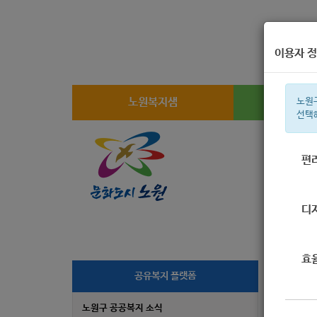
이용자 정
노원복지샘
복지
노원
선택
편
주간 인기검
디
효
[
공유복지 플랫폼
노원구 공공복지 소식
작성