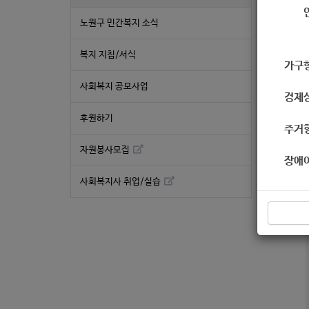
노원구 민간복지 소식
복지 지침/서식
가구
사회복지 공모사업
경제
후원하기
주거
자원봉사모집
장애
사회복지사 취업/실습