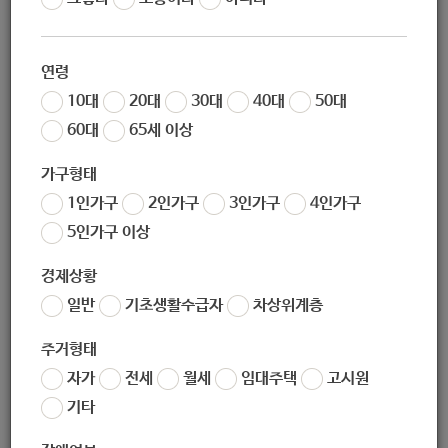
작성일
2020-03-31 17:54
조회
9087
연령
10대
20대
30대
40대
50대
60대
65세 이상
서울시 재난 긴급생활비 지원 신청
가구형태
- 3월 30일 ~ 5월 15일 18:00까지 -
1인가구
2인가구
3인가구
4인가구
5인가구 이상
경제상황
일반
기초생활수급자
차상위계층
주거형태
자가
전세
월세
임대주택
고시원
기타