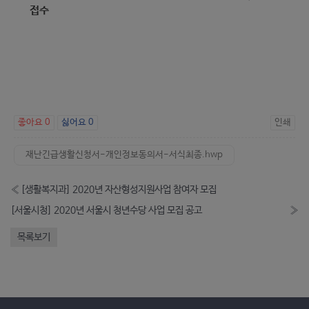
접수
좋아요
0
싫어요
0
인쇄
재난긴급생활신청서-개인정보동의서-서식최종.hwp
«
[생활복지과] 2020년 자산형성지원사업 참여자 모집
[서울시청] 2020년 서울시 청년수당 사업 모집 공고
»
목록보기