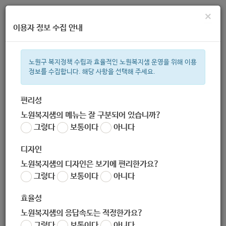
×
이용자 정보 수집 안내
노원구 복지정책 수립과 효율적인 노원복지샘 운영을 위해 이용
정보를 수집합니다. 해당 사항을 선택해 주세요.
주간 인기검색어
복지관
지원금
이용시설
ìº
성민복지관
쉼터
월세
체육
편리성
노원복지샘의 메뉴는 잘 구분되어 있습니까?
한눈으로 보는 복지 정보
그렇다
보통이다
아니다
디자인
노원복지샘의 디자인은 보기에 편리한가요?
그렇다
보통이다
아니다
[복지정책과] 서울시 재난 긴급생활비 지원 신청(3월 30일 ~ 5월
15일 18:00까지)
효율성
작성자
노원복지샘의 응답속도는 적정한가요?
노원 복지샘
그렇다
보통이다
아니다