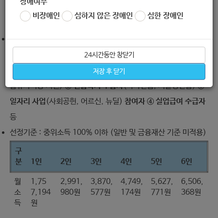
장애여부
? 사업 개요
비장애인
심하지 않은 장애인
심한 장애인
지원대상 : 중위소득 100% 이하 6만 가구
※ 제외대상 :
① 코로나 19 정부지원 혜택 가구
(저소득층 한시생
24시간동안 창닫기
활지원 사업 대상자, 특별돌봄쿠폰 지원대상자, 생활지원비 및 유
저장 후 닫기
급휴가비용 지원)
② 긴급복지 수급자
(국가긴급, 서울형긴급)
③
일자리 사업
(사회공헌, 어르신, 뉴딜)
참여자
④ 실업급여 수급자
등
선정기준 : 중위소득 100% 이하 (일반 및 금융재산 기준 미적용)
구
분
1인
2인
3인
4인
5인
6인
월
1,75
2,991,
3,870,
4,749,
5,627,
6,506,
소
7,194
980원
577원
174원
771원
368원
득
원