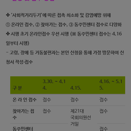
✜ ‘사회적거리두기’에 따른 접촉 최소화 및 감염예방 위해
① 온라인 접수, ② 찾아가는 접수, ③ 동주민센터 접수로 다양화
✜ 시행 초기 온라인접수 우선 시행 (※ 동주민센터 접수는 4.16
일부터 시행)
- 고령, 장애 등 거동불편자는 본인 신청을 통해 가정 방문하여 신
청서 작성‧접수
3.30. ~ 4.1
4.16. ~ 5.1
구 분
4.
4.15.
5.
온 라 인 접수
접수
접수
접수
찾아가는 접
접수
제21대
접수
수
국회의원선
거일
동주민센터
접수