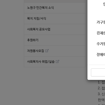
노원구 민간복지 소식
■ 
1.
복지 지침/서식
가구
2.
3.
사회복지 공모사업
경제
0%
후원하기
* 1
주거
4.
자원봉사모집
하는
장애
※ 
사회복지사 취업/실습
5.
참여
■ 
1. 
2.
3.
한액 