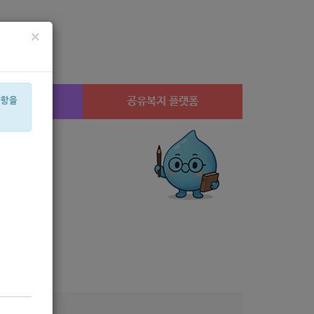
×
시설찾기
공유복지 플랫폼
사항을
이
신장
은둔
휠체어
스팀
공모
월세
체육
베이비
2022
네이
모집
3