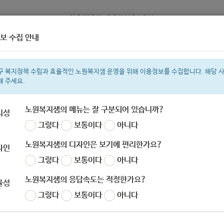
보 수집 안내
정보
복지서비스 신청
복지
구 복지정책 수립과 효율적인 노원복지샘 운영을 위해 이용정보를 수집합니다. 해당 
해 주세요.
노원복지샘의 메뉴는 잘 구분되어 있습니까?
리성
그렇다
보통이다
아니다
색어
복지관
지원금
이용시설
ìº
성민복지관
쉼터
임산부
아픈아
노원복지샘의 디자인은 보기에 편리한가요?
자인
그렇다
보통이다
아니다
노원복지샘의 응답속도는 적정한가요?
율성
생활복지과] 2020년 자산형성지원사업 참여자 
그렇다
보통이다
아니다
자
노원 복지샘
작성일
2020-03-23 18:12
조회
780