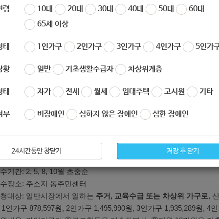
연령
10대
20대
30대
40대
50대
60대
65세 이상
희망키움통장(Ⅰ)
 접수기간: 2~11월 초중순(매월 모집)
형태
1인가구
2인가구
3인가구
4인가구
5인가구
 접수장소: 주소지 동주민센터
 신청대상: 일반시장에서 일하는
생계,의료 수급자 가구
로, 신청 당시 
상황
일반
기초생활수급자
차상위계층
의 60%* 이상인 가구
인가구 421,727원, 2인가구 718,075원, 3인가구 928,938원, 4인가구 1,
형태
자가
전세
월세
임대주택
고시원
기타
 지원내용: 가입가구가 ①근로활동을 계속하면서, ②매월 5/10만원을 
 경우, 근로소득장려금(소득에 비례하여 매월 적립) 지원
여부
비장애인
심하지 않은 장애인
심한 장애인
지급해지시 본인적립금 및 이자 제외한 지원액 50% 이상 사용용도 증
 제출서류: 근로관련 증빙서류(급여입금통장, 근로활동 및 소득신고서, 
신청서, 개인정보동의서, 저축동의서 등(동주민센터 서식 비치)
24시간동안 창닫기
저장 후 닫기
희망키움통장(Ⅱ)
접수기간: 2, 5, 8, 10월 초중순
 접수장소: 주소지 동주민센터
 신청대상: 일반시장에서 일하는
주거, 교육수급 또는 차상위 가구로
,
1인가구 878,597원, 2인가구 1,495,990원, 3인가구 1,935,289원, 4인