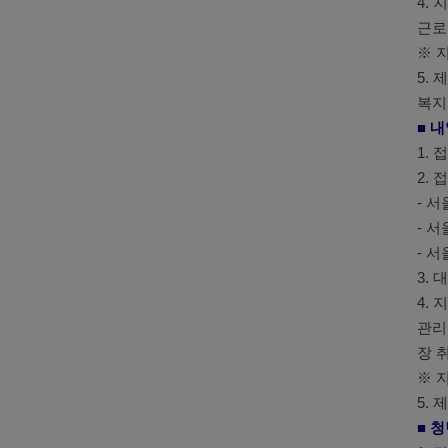
4.
근로
※ 
5.
복지
■ 
1.
2.
-
서울
-
서울
-
서
3.
4.
관리
장 
※ 
5.
■ 