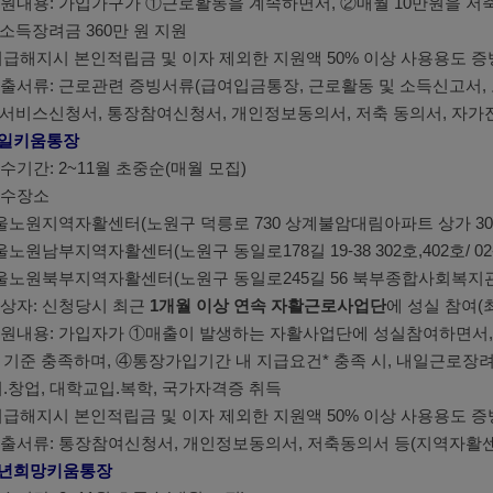
 지원내용: 가입가구가 ①근로활동을 계속하면서, ②매월 10만원을 저축
소득장려금 360만 원 지원
지급해지시 본인적립금 및 이자 제외한 지원액 50% 이상 사용용도 증
 제출서류: 근로관련 증빙서류(급여입금통장, 근로활동 및 소득신고서, 
서비스신청서, 통장참여신청서, 개인정보동의서, 저축 동의서, 자가진
내일키움통장
 접수기간: 2~11월 초중순(매월 모집)
 접수장소
노원지역자활센터(노원구 덕릉로 730 상계불암대림아파트 상가 303호/ 0
노원남부지역자활센터(노원구 동일로178길 19-38 302호,402호/ 02-94
울노원북부지역자활센터(노원구 동일로245길 56 북부종합사회복지관/02-
 대상자: 신청당시 최근
1개월 이상 연속 자활근로사업단
에 성실 참여(
 지원내용: 가입자가 ①매출이 발생하는 자활사업단에 성실참여하면서, ②
 기준 충족하며, ④통장가입기간 내 지급요건* 충족 시, 내일근로장
취.창업, 대학교입.복학, 국가자격증 취득
지급해지시 본인적립금 및 이자 제외한 지원액 50% 이상 사용용도 증
 제출서류: 통장참여신청서, 개인정보동의서, 저축동의서 등(지역자활센
청년희망키움통장