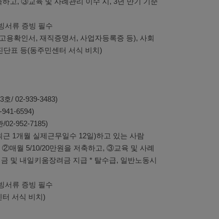
하고, ③교육 및 사례관리 이수 시, 3년 만기 기준
빙서류 증빙 필수
고용확인서, 재직증명서, 사업자등록증 등), 사회
단표 등(동주민센터 서식 비치)
2-939-3483)
1-6594)
952-7185)
최근 1개월 실제근무일수 12일)하고 있는 사람
매월 5/10/20만원을 저축하고, ③교육 및 사례
려금 및 내일키움장려금 지급
* 탈수급, 일반노동시
빙서류 증빙 필수
터 서식 비치)