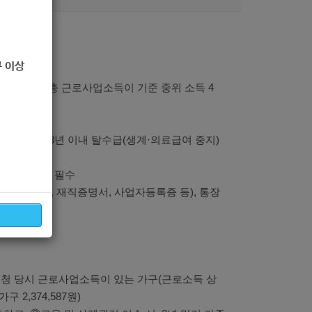
 이상
가구 전체의 총 근로사업소득이 기준 중위 소득 4
139,802원
저축하고, ③3년 이내 탈수급(생계·의료급여 중지)
빙서류 증빙 필수
고용확인서, 재직증명서, 사업자등록증 등), 통장
 신청 당시 근로사업소득이 있는 가구(근로소득 상
가구 2,374,587원)