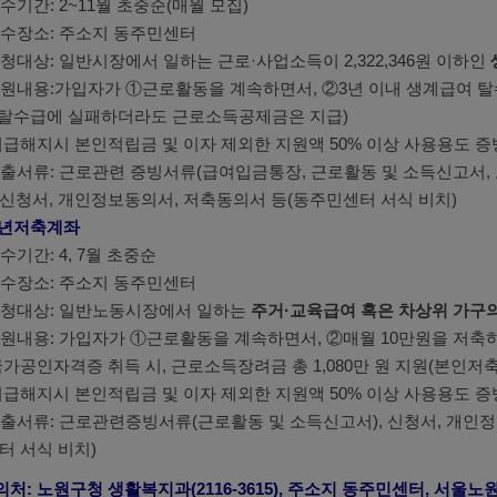
 접수기간: 2~11월 초중순(매월 모집)
 접수장소: 주소지 동주민센터
 신청대상: 일반시장에서 일하는 근로·사업소득이 2,322,346원 이하인
 지원내용:가입자가 ①근로활동을 계속하면서, ②3년 이내 생계급여 
, 탈수급에 실패하더라도 근로소득공제금은 지급)
지급해지시 본인적립금 및 이자 제외한 지원액 50% 이상 사용용도 증
 제출서류: 근로관련 증빙서류(급여입금통장, 근로활동 및 소득신고서, 
신청서, 개인정보동의서, 저축동의서 등(동주민센터 서식 비치)
청년저축계좌
접수기간: 4, 7월 초중순
 접수장소: 주소지 동주민센터
 신청대상: 일반노동시장에서 일하는
주거·교육급여 혹은 차상위 가구의 
 지원내용: 가입자가 ①근로활동을 계속하면서, ②매월 10만원을 저축
국가공인자격증 취득 시, 근로소득장려금 총 1,080만 원 지원(본인저축액
지급해지시 본인적립금 및 이자 제외한 지원액 50% 이상 사용용도 증
 제출서류: 근로관련증빙서류(근로활동 및 소득신고서), 신청서, 개인
터 서식 비치)
의처: 노원구청 생활복지과(2116-3615), 주소지 동주민센터, 서울노원지