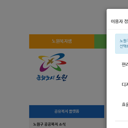
이용자 정
노원복지샘
복지
노원
선택
편
주간 인기검
디
효
[
공유복지 플랫폼
노원구 공공복지 소식
작성