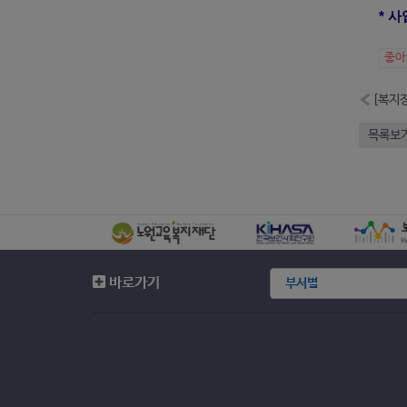
* 
좋
«
[복지
목록보
바로가기