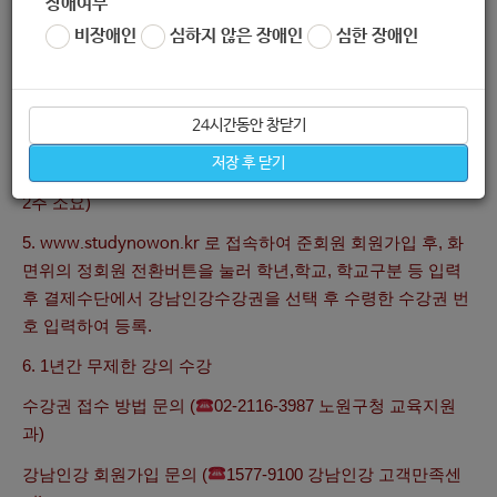
장애여부
버 스쿨 신청서 작성
비장애인
심하지 않은 장애인
심한 장애인
3. 일반학생 노원구청 계좌로 1만원 입금
(
국민은행
289501-00-
005609
노원구청 교육지원과
)
24시간동안 창닫기
※입금 시 접수 번호 이름 예. 25 김노원
저장 후 닫기
4. 입금확인 후 입력된 휴대폰 번호로 수강권 수령 (신청 후 약
2주 소요)
5.
로 접속하여 준회원 회원가입 후, 화
www.studynowon.kr
면위의 정회원 전환버튼을 눌러 학년,학교, 학교구분 등 입력
후 결제수단에서 강남인강수강권을 선택 후 수령한 수강권 번
호 입력하여 등록.
6. 1년간 무제한 강의 수강
수강권 접수 방법 문의 (
02-2116-3987 노원구청 교육지원
과)
강남인강 회원가입 문의 (
1577-9100 강남인강 고객만족센