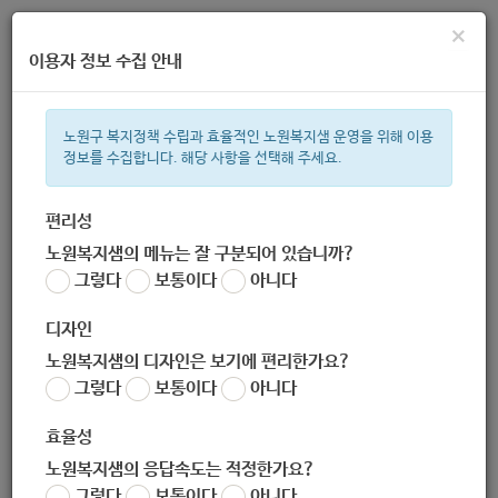
×
이용자 정보 수집 안내
노원구 복지정책 수립과 효율적인 노원복지샘 운영을 위해 이용
정보를 수집합니다. 해당 사항을 선택해 주세요.
주간 인기검색어
복지관
지원금
ìº
이용시설
성민복지관
임산부
쉼터
휠
편리성
노원복지샘의 메뉴는 잘 구분되어 있습니까?
한눈으로 보는 복지 정보
그렇다
보통이다
아니다
디자인
노원복지샘의 디자인은 보기에 편리한가요?
그렇다
보통이다
아니다
[교육지원과] 노원구 인터넷 수능방송 지원(중고생 사이버스쿨)
효율성
작성자
노원 복지샘
노원복지샘의 응답속도는 적정한가요?
작성일
2020-02-21 11:02
그렇다
보통이다
아니다