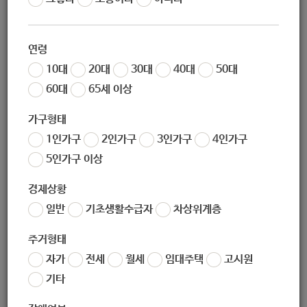
조회
11696
노원구에서 사교육비로 인한 학부모들의 경제적 부담을덜어
연령
주고 관내 중·고등 학교 학생들의 학력 신장을 위해 강남구
10대
20대
30대
40대
50대
와 협약을 맺 고 수능방송 사이트를 구축하여노원구 인터넷 수
60대
65세 이상
능방송』서비스 를 제공하고있으니 구민 여러분의 많은 이용
바랍니다.
가구형태
1인가구
2인가구
3인가구
4인가구
5인가구 이상
□ 개통일자 : 2020. 3. 1.
경제상황
□ 이용대상 : 중․고등학생 (720명)
일반
기초생활수급자
차상위계층
※관내거주 중․고등학생 및 노원구 소재 중․고등학교 재학생
우선순위
주거형태
□ 모집기간 : 2020. 2.24. 09:00~
자가
전세
월세
임대주택
고시원
기타
1. 노원구청 홈페이지 가입
2. 노원구청 홈페이지 인터넷 모집에서 2020년도 중·고등 사이