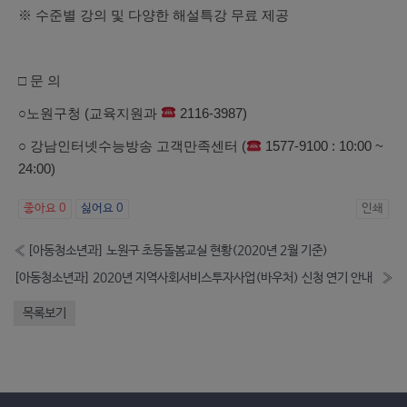
※ 수준별 강의 및 다양한 해설특강 무료 제공
□ 문 의
○노원구청 (교육지원과
2116-3987)
○ 강남인터넷수능방송 고객만족센터 (
1577-9100 : 10:00 ~
24:00)
좋아요
0
싫어요
0
인쇄
«
[아동청소년과] 노원구 초등돌봄교실 현황(2020년 2월 기준)
[아동청소년과] 2020년 지역사회서비스투자사업(바우처) 신청 연기 안내
»
목록보기