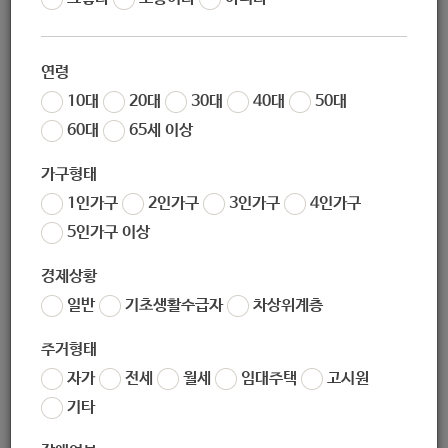
작성일
2020-12-24 13:53
조회
4672
연령
◇ 2020.12.24.(목) 0시부터 2021.1.3.(일)까지 전국 연말·연시
10대
20대
30대
40대
50대
특별방역 강화대책 시행(중앙재대본)
60대
65세 이상
○ (소모임 제한) 5인 이상 사적 모임 금지 권고, 식당에 대해
서는 5인 이상 예약 및 동반 입장 금지 등 5인 이상 모임 금지
가구형태
※ 2020.12.23.(수) 0시부터 수도권 5인 이상 사적 모임 금지
1인가구
2인가구
3인가구
4인가구
5인가구 이상
- 개인의 모임·파티 장소로 빈번하게 활용되는 '파티룸'은 집
합 금지 조치
경제상황
- 영화관·공연장은 전국에 2.5단계 조치를 적용하여 영화관은
일반
기초생활수급자
차상위계층
21시 이후 운영 중단 및 좌석 한 칸 띄우기, 공연장은 두 칸 띄
우기 실시
주거형태
○ (백화점 등) 백화점·대형마트에 발열 체크, 시식·시음·견본
자가
전세
월세
임대주택
고시원
품 사용 금지, 집객 행사 금지, 이용객 휴식 공간(휴게실·의자
기타
등) 이용 금지 등 의무화
* 전국 백화점 302개, 대형마트 433개