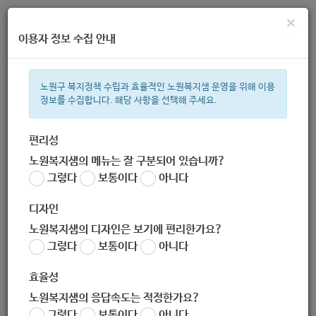
×
이용자 정보 수집 안내
노원구 복지정책 수립과 효율적인 노원복지샘 운영을 위해 이용
정보를 수집합니다. 해당 사항을 선택해 주세요.
주간 인기검색어
복지관
지원금
ìº
이용시설
성민복지관
쉼터
임산부
상
편리성
노원복지샘의 메뉴는 잘 구분되어 있습니까?
한눈으로 보는 복지 정보
그렇다
보통이다
아니다
디자인
노원복지샘의 디자인은 보기에 편리한가요?
그렇다
보통이다
아니다
[노원구청] 2020.12.24.(목) 0시부터 2021.1.3.(일)까지 전국
연말·연시 특별방역 강화대책 시행(중앙재대본) (코로나19)
효율성
작성자
노원복지샘의 응답속도는 적정한가요?
노원 복지샘
그렇다
보통이다
아니다