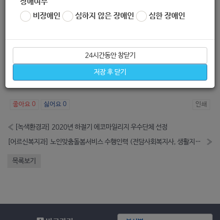
장애여부
비장애인
심하지 않은 장애인
심한 장애인
○ (겨울스포츠시설) 전국의 스키장, 눈썰매장, 스케이트장 등
겨울스포츠시설 집합 금지
* 전국 스키장 16개소, 빙상장 35개소, 눈썰매장 128개소
24시간동안 창닫기
○ (관광명소) 해맞이·해넘이 등 주요 관광명소 및 국공립공원
등은 최대한 폐쇄하여 방문객이 밀집되지 않도록 관리
저장 후 닫기
* 강릉 정동진, 울산 간절곶, 포항 호미곶, 서울 남산공원 등
좋아요
0
싫어요
0
인쇄
«
[녹색환경과] 2020년 하절기 에코마일리지 우수단체 선정
[어르신복지과] 노인맞춤돌봄서비스 수행인력 (전담사회복지사, 생활지원사) 채용 모집 안내 (2021-01-18~2021-12-31)
»
목록보기