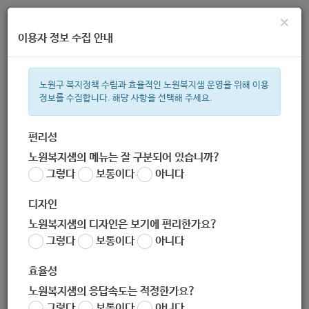
×
이용자 정보 수집 안내
노원구 복지정책 수립과 효율적인 노원복지샘 운영을 위해 이용
정보를 수집합니다. 해당 사항을 선택해 주세요.
주간 인기검색어
복지관
지원금
ìº
이용시설
성민복지관
쉼터
임산부
월
편리성
노원복지샘의 메뉴는 잘 구분되어 있습니까?
한눈으로 보는 복지 정보
그렇다
보통이다
아니다
디자인
노원복지샘의 디자인은 보기에 편리한가요?
그렇다
보통이다
아니다
[미디어홍보과] 2020년 노원구 10대 뉴스 선정 결과 발표
효율성
작성자
노원 복지샘
노원복지샘의 응답속도는 적정한가요?
작성일
2020-12-22 13:54
그렇다
보통이다
아니다