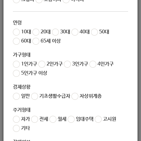
조회
4842
연령
10대
20대
30대
40대
50대
60대
65세 이상
가구형태
1인가구
2인가구
3인가구
4인가구
5인가구 이상
좋아요
0
싫어요
0
인쇄
경제상황
일반
기초생활수급자
차상위계층
«
[보건위생과] 보건소 자가격리전담반 기간제 근로자 채용 공고 (2020-12-22~2020-12-24)
[녹색환경과] 2020년 하절기 에코마일리지 우수단체 선정
»
주거형태
자가
전세
월세
임대주택
고시원
목록보기
기타