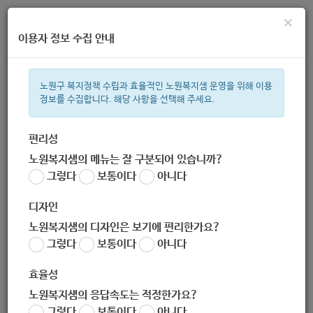
×
이용자 정보 수집 안내
노원구 복지정책 수립과 효율적인 노원복지샘 운영을 위해 이용
정보를 수집합니다. 해당 사항을 선택해 주세요.
주간 인기검색어
복지관
지원금
이용시설
ìº
성민복지관
쉼터
미용
신장
편리성
노원복지샘의 메뉴는 잘 구분되어 있습니까?
한눈으로 보는 복지 정보
그렇다
보통이다
아니다
디자인
노원복지샘의 디자인은 보기에 편리한가요?
그렇다
보통이다
아니다
[어르신복지과] 2021년 어르신 일자리 '사회서비스형' 참여자 모
집 안내 (2021-01-04~2021-01-15)
효율성
작성자
노원복지샘의 응답속도는 적정한가요?
노원 복지샘
그렇다
보통이다
아니다