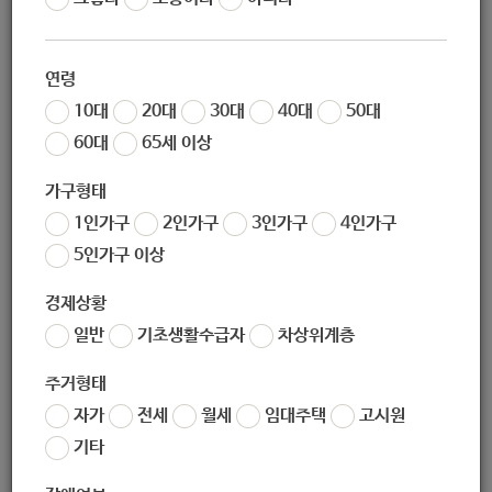
작성일
2020-12-17 09:03
조회
4891
연령
10대
20대
30대
40대
50대
60대
65세 이상
가구형태
1인가구
2인가구
3인가구
4인가구
5인가구 이상
경제상황
좋아요
0
싫어요
0
인쇄
일반
기초생활수급자
차상위계층
«
[건강증진과] 노원구보건소 기간제근로자(영양사) 채용 공고 (2020-12-18~2020-12-22)
주거형태
[교육지원과] 21학년도 정시 전형 1:1 진학 상담실 운영
»
자가
전세
월세
임대주택
고시원
목록보기
기타