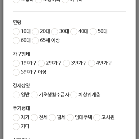
작성일
2020-12-02 09:16
조회
4696
연령
2020 제2회 REST FOREST 경춘선
10대
20대
30대
40대
50대
숲길 언택트 축제
60대
65세 이상
가구형태
1인가구
2인가구
3인가구
4인가구
* 축제 소개
5인가구 이상
REST FOREST는 숲과 함께하는 양질의 휴식, 건강한 휴식,
오감의 휴식에 대해 생각합니다.
경제상황
일반
기초생활수급자
차상위계층
제2회 REST FOREST는 코로나19로 지친 몸과 마음을 각자
의 자리에서 달랠 수 있는 휴식의 방법에 대해 제안합니다.
주거형태
워크숍, 프로그램, 전시 등 휴식의 메뉴얼을 따라 경춘선 숲길
자가
전세
월세
임대주택
고시원
과 함께하는 언택트 축제를 즐겨보세요.
기타