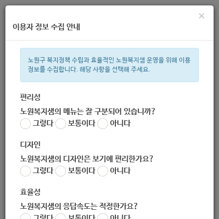
×
이용자 정보 수집 안내
노원구 복지정책 수립과 효율적인 노원복지샘 운영을 위해 이용
정보를 수집합니다. 해당 사항을 선택해 주세요.
주간 인기검색어
지원금
복지관
이용시설
ìº
성민복지관
쉼터
월세
임산
편리성
노원복지샘의 메뉴는 잘 구분되어 있습니까?
한눈으로 보는 복지 정보
그렇다
보통이다
아니다
디자인
노원복지샘의 디자인은 보기에 편리한가요?
그렇다
보통이다
아니다
[도시관리과] 2020 제2회 REST FOREST 경춘선 숲길 언택트
축제
효율성
작성자
노원복지샘의 응답속도는 적정한가요?
노원 복지샘
그렇다
보통이다
아니다