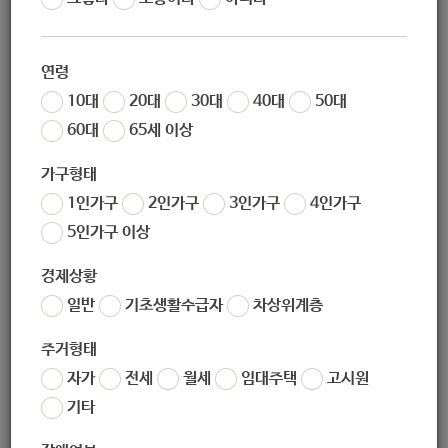
작성일
2020-11-27 16:16
조회
4658
연령
아동청소년과 결식아동 급식 담당입니다.
10대
20대
30대
40대
50대
우리구 꿈나무카드(아동급식 전자카드) 가맹점 현황을 붙임과
60대
65세 이상
같이 안내드리니, 이용에 참고하시기 바랍니다.
가구형태
붙임의 가맹점 외에도 서울시 내 모든
CU, GS25, 세븐일레븐
1인가구
2인가구
3인가구
4인가구
(바이더웨이), 이마트24, 미니스톱 편의점 및 본도시락
에서 이
5인가구 이상
용 가능함을 안내드립니다.
경제상황
좋아요
0
싫어요
0
인쇄
일반
기초생활수급자
차상위계층
노원구-가맹점-현황20.11..hwp
주거형태
자가
전세
월세
임대주택
고시원
«
[어르신복지과] 노인맞춤돌봄서비스 수행인력 (선임(전담)사회복지사, 생활지원사) 채용 모집 (2020-11-27~2020-12-11)
기타
[도시관리과] 광운대학교 캠퍼스타운 2021 SNK-스타트업 스테이션 입주기업 모집 공고
»