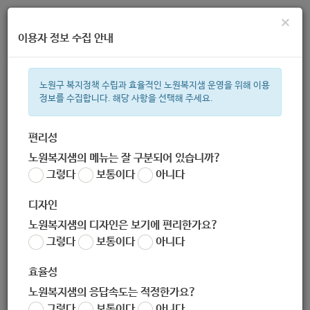
×
이용자 정보 수집 안내
노원구 복지정책 수립과 효율적인 노원복지샘 운영을 위해 이용
정보를 수집합니다. 해당 사항을 선택해 주세요.
주간 인기검색어
복지관
지원금
이용시설
ìº
성민복지관
쉼터
임산부
아
편리성
노원복지샘의 메뉴는 잘 구분되어 있습니까?
한눈으로 보는 복지 정보
그렇다
보통이다
아니다
디자인
노원복지샘의 디자인은 보기에 편리한가요?
그렇다
보통이다
아니다
[아동청소년과] 노원구 아동급식 꿈나무 카드 가맹점 현황 안내
(2020.11.기준)
효율성
작성자
노원복지샘의 응답속도는 적정한가요?
노원 복지샘
그렇다
보통이다
아니다