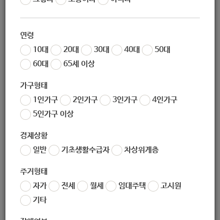
작성일
2020-11-23 11:17
조회
4885
연령
10대
20대
30대
40대
50대
60대
65세 이상
가구형태
1인가구
2인가구
3인가구
4인가구
5인가구 이상
경제상황
좋아요
0
싫어요
0
인쇄
일반
기초생활수급자
차상위계층
«
[녹색환경과] 2020년 서울시 미세먼지 토론회 온라인 개최 안내
주거형태
[공원여가과] 2021년 여가운영시설 기간제근로자 채용 공고 (2020-11-23~2020-11-30)
»
자가
전세
월세
임대주택
고시원
목록보기
기타