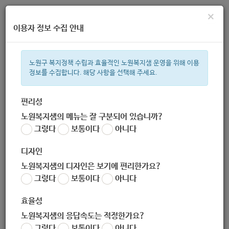
×
이용자 정보 수집 안내
노원구 복지정책 수립과 효율적인 노원복지샘 운영을 위해 이용
정보를 수집합니다. 해당 사항을 선택해 주세요.
주간 인기검색어
복지관
지원금
이용시설
ìº
성민복지관
쉼터
임산부
휠
편리성
노원복지샘의 메뉴는 잘 구분되어 있습니까?
한눈으로 보는 복지 정보
그렇다
보통이다
아니다
디자인
노원복지샘의 디자인은 보기에 편리한가요?
그렇다
보통이다
아니다
[노원구청] (코로나19) 11.24.(화) 0시부터 2주간 수도권 사회
적 거리두기 2단계로 격상(중앙재난대책본부)
효율성
작성자
노원복지샘의 응답속도는 적정한가요?
노원 복지샘
그렇다
보통이다
아니다