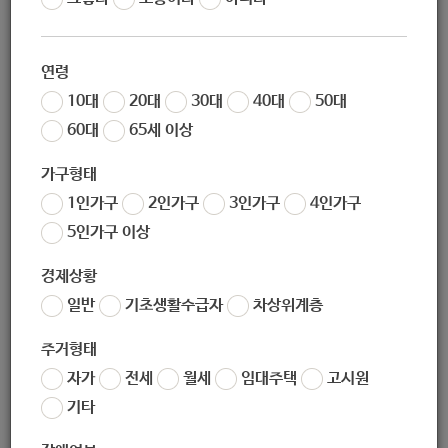
조회
5048
연령
10대
20대
30대
40대
50대
60대
65세 이상
가구형태
1인가구
2인가구
3인가구
4인가구
5인가구 이상
좋아요
0
싫어요
0
인쇄
경제상황
일반
기초생활수급자
차상위계층
«
[녹색환경과] 노원우주학교 직원 채용 공고(긴급) (2020-11-19~2020-11-26)
[문화체육과] <전국 비보이 배틀대회 B-On Top> - 비대면 온라인 공연 개최 (11월)
»
주거형태
자가
전세
월세
임대주택
고시원
목록보기
기타