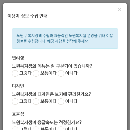
×
이용자 정보 수집 안내
노원구 복지정책 수립과 효율적인 노원복지샘 운영을 위해 이용
정보를 수집합니다. 해당 사항을 선택해 주세요.
주간 인기검색어
복지관
지원금
이용시설
ìº
성민복지관
쉼터
월세
체육
편리성
노원복지샘의 메뉴는 잘 구분되어 있습니까?
한눈으로 보는 복지 정보
그렇다
보통이다
아니다
디자인
노원복지샘의 디자인은 보기에 편리한가요?
그렇다
보통이다
아니다
[마을공동체과] 『노원 의료복지 안심주택 입주자』 연중 모집
효율성
작성자
노원 복지샘
노원복지샘의 응답속도는 적정한가요?
작성일
2020-11-20 11:08
그렇다
보통이다
아니다