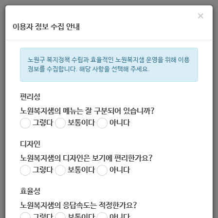
×
이용자 정보 수집 안내
노원구 복지정책 수립과 효율적인 노원복지샘 운영을 위해 이용
정보를 수집합니다. 해당 사항을 선택해 주세요.
주간 인기검색어
복지관
지원금
이용시설
ìº
성민복지관
쉼터
월세
체육
편리성
노원복지샘의 메뉴는 잘 구분되어 있습니까?
한눈으로 보는 복지 정보
그렇다
보통이다
아니다
디자인
노원복지샘의 디자인은 보기에 편리한가요?
그렇다
보통이다
아니다
[녹색환경과] 노원우주학교 직원 채용 공고(긴급) (2020-11-
19~2020-11-26)
효율성
작성자
노원복지샘의 응답속도는 적정한가요?
노원 복지샘
그렇다
보통이다
아니다