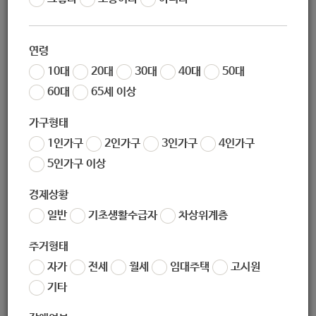
작성일
2020-11-20 10:03
조회
4712
연령
노원환경재단 직원 채용을 위하여
10대
20대
30대
40대
50대
붙임과 같이 공고문과 응시서류를 첨부하오니
60대
65세 이상
관심있는 분들의 많은 참여 바랍니다.
가구형태
1인가구
2인가구
3인가구
4인가구
5인가구 이상
경제상황
좋아요
0
싫어요
0
인쇄
일반
기초생활수급자
차상위계층
노원우주학교-직원-채용-공고문긴급.pdf
주거형태
노원우주학교직원-응시서류천문담당.hwp
자가
전세
월세
임대주택
고시원
기타
«
[아동청소년과] 2020 서울청년패널조사 실시 안내
[마을공동체과] 『노원 의료복지 안심주택 입주자』 연중 모집
»