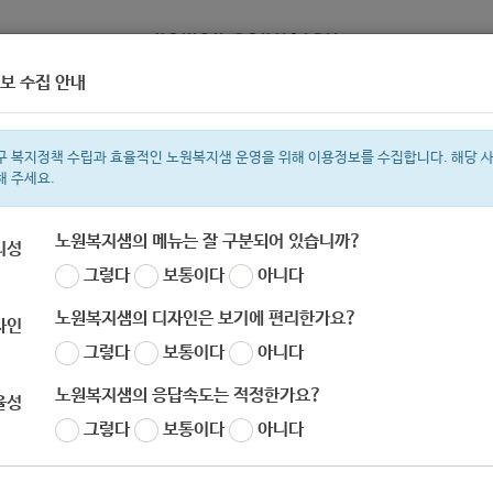
보 수집 안내
정보
복지서비스 신청
복지
구 복지정책 수립과 효율적인 노원복지샘 운영을 위해 이용정보를 수집합니다. 해당 
해 주세요.
노원복지샘의 메뉴는 잘 구분되어 있습니까?
리성
그렇다
보통이다
아니다
색어
복지관
지원금
이용시설
ìº
성민복지관
쉼터
미용
신장
임
노원복지샘의 디자인은 보기에 편리한가요?
자인
그렇다
보통이다
아니다
노원복지샘의 응답속도는 적정한가요?
율성
원구청] ◇ 11.19.(목)~12.2.(수) 2주간 
그렇다
보통이다
아니다
중앙재난대책본부)