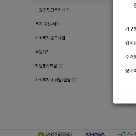
작성
노원구 민간복지 소식
복지 지침/서식
가구
사회복지 공모사업
경제
후원하기
주거
자원봉사모집
장애
좋
사회복지사 취업/실습
«
[일자
목록보