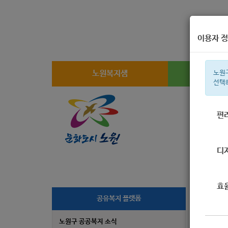
이용자 정
노원복지샘
복지
노원
선택
편
주간 인기검
디
효
[노
공유복지 플랫폼
(
노원구 공공복지 소식