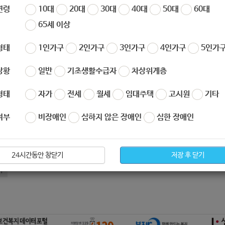
연령
10대
20대
30대
40대
50대
60대
자
노원 복지샘
작성일
2020-11-18 09:13
조회
474
65세 이상
형태
1인가구
2인가구
3인가구
4인가구
5인가구
상황
일반
기초생활수급자
차상위계층
형태
자가
전세
월세
임대주택
고시원
기타
여부
비장애인
심하지 않은 장애인
심한 장애인
아요
0
싫어요
0
리경제과] 스마트홈IOT구축워크샵
24시간동안 창닫기
저장 후 닫기
기