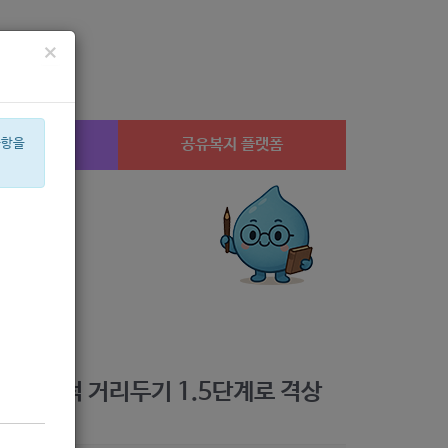
×
시설찾기
공유복지 플랫폼
사항을
산부
아픈아이
상계1
은둔
휠체어
공모
월세
체육
가구
음식물
수도권 사회적 거리두기 1.5단계로 격상