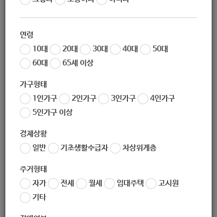
조회
5372
연령
10대
20대
30대
40대
50대
60대
65세 이상
가구형태
1인가구
2인가구
3인가구
4인가구
5인가구 이상
좋아요
0
싫어요
0
인쇄
경제상황
일반
기초생활수급자
차상위계층
«
[어르신복지과] 신중년 디지털 코치 양성과정 교육생 모집 안내
[일자리경제과] 스마트홈IOT구축워크샵
»
주거형태
자가
전세
월세
임대주택
고시원
목록보기
기타