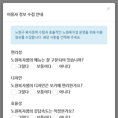
×
이용자 정보 수집 안내
노원구 복지정책 수립과 효율적인 노원복지샘 운영을 위해 이용
정보를 수집합니다. 해당 사항을 선택해 주세요.
주간 인기검색어
복지관
지원금
이용시설
ìº
성민복지관
쉼터
임산부
신
편리성
노원복지샘의 메뉴는 잘 구분되어 있습니까?
한눈으로 보는 복지 정보
그렇다
보통이다
아니다
디자인
노원복지샘의 디자인은 보기에 편리한가요?
그렇다
보통이다
아니다
[일자리경제과] 크리스마스 무드등 만들기
효율성
작성자
노원 복지샘
노원복지샘의 응답속도는 적정한가요?
작성일
2020-11-13 15:01
그렇다
보통이다
아니다