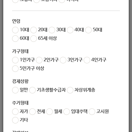
작성일
2020-10-28 15:26
조회
5047
연령
10대
20대
30대
40대
50대
60대
65세 이상
가구형태
1인가구
2인가구
3인가구
4인가구
5인가구 이상
경제상황
일반
기초생활수급자
차상위계층
주거형태
자가
전세
월세
임대주택
고시원
기타