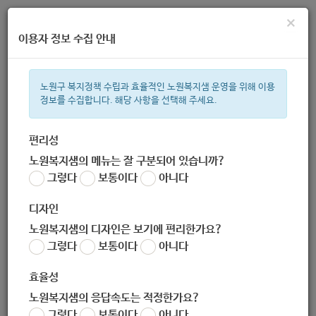
×
이용자 정보 수집 안내
노원구 복지정책 수립과 효율적인 노원복지샘 운영을 위해 이용
정보를 수집합니다. 해당 사항을 선택해 주세요.
주간 인기검색어
복지관
지원금
이용시설
ìº
성민복지관
쉼터
월세
체육
편리성
노원복지샘의 메뉴는 잘 구분되어 있습니까?
한눈으로 보는 복지 정보
그렇다
보통이다
아니다
디자인
노원복지샘의 디자인은 보기에 편리한가요?
그렇다
보통이다
아니다
[건강증진과] 노원구 기간제근로자(운동사) 채용 공고 (2020-
10-30~2020-11-04)
효율성
작성자
노원복지샘의 응답속도는 적정한가요?
노원 복지샘
그렇다
보통이다
아니다