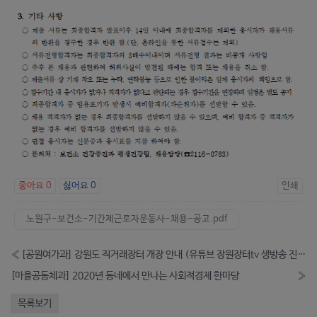
좋아요
0
싫어요
0
인쇄
노원구-보건소-기간제근로자운동사-채용-공고.pdf
«
[공원여가과] 강원도 직거래장터 개장 안내 (유튜브 장원장터tv 생방송 진행)
[마을공동체과] 2020년 동네에서 만나는 사회적경제 한마당
»
목록보기