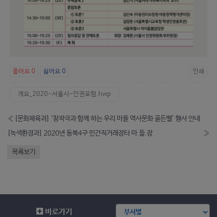
좋아요
0
싫어요
0
인쇄
개요_2020-서울시-인권포럼.hwp
«
[문화체육과] ‘창작극과 함께 하는 우리 마을 역사문화 골든벨’ 행사 안내
[녹색환경과] 2020년 동북4구 민간직거래장터 마.들.장
»
목록보기
바로가기