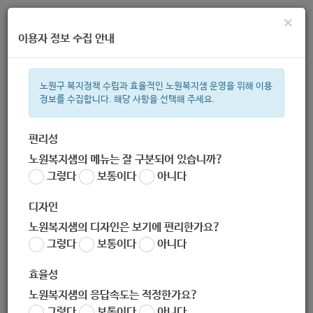
×
이용자 정보 수집 안내
노원구 복지정책 수립과 효율적인 노원복지샘 운영을 위해 이용
정보를 수집합니다. 해당 사항을 선택해 주세요.
주간 인기검색어
복지관
지원금
이용시설
ìº
성민복지관
임산부
쉼터
체
편리성
노원복지샘의 메뉴는 잘 구분되어 있습니까?
한눈으로 보는 복지 정보
그렇다
보통이다
아니다
디자인
노원복지샘의 디자인은 보기에 편리한가요?
그렇다
보통이다
아니다
[감사담당관] 2020 서울시 인권포럼 -비대면시대, 아이들을 안
전하게 돌보려면?- 개최 알림
효율성
작성자
노원복지샘의 응답속도는 적정한가요?
노원 복지샘
그렇다
보통이다
아니다