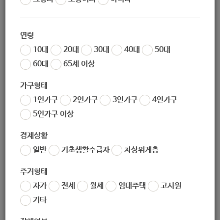
작성일
2020-10-23 09:34
조회
4754
연령
2020. 서울시 인권포럼
10대
20대
30대
40대
50대
[비대면시대, 아이들을 안전하게 돌
60대
65세 이상
보려면?] 개최 알림
가구형태
1인가구
2인가구
3인가구
4인가구
5인가구 이상
서울시에서 비대면 시대를 맞아 아동 돌봄 및 인권에 대한 여
러 전문가들의 의견을 청취하고 그 개선 방안을 모색하고자 인
경제상황
권 포럼을 개최합니다.
일반
기초생활수급자
차상위계층
본 행사는 코로나19 확산 방지를 위하여 온라인 행사로 개최되
주거형태
며, 라이브 서울 및 유튜브로 생중계 예정이오니 관심있는 분
들의 많은 시청바랍니다.
자가
전세
월세
임대주택
고시원
기타