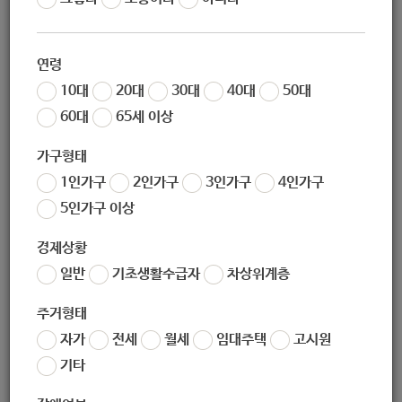
작성일
2020-10-14 17:55
조회
5243
연령
서울특별시노원구공고 제2020 – 1065호
10대
20대
30대
40대
50대
60대
65세 이상
노원구 개별주택가격조사업무 기간제
가구형태
근로자 모집공고
1인가구
2인가구
3인가구
4인가구
5인가구 이상
노원구(세무1과)에서는 2021년도 개별주택가격 조사업무의
경제상황
원활한 추진을 위한 기간제근로자를 다음과 같이 공개모집하
일반
기초생활수급자
차상위계층
니 많은 응모 바랍니다.
주거형태
자가
전세
월세
임대주택
고시원
2020년 10월 15일
노원구청장
기타