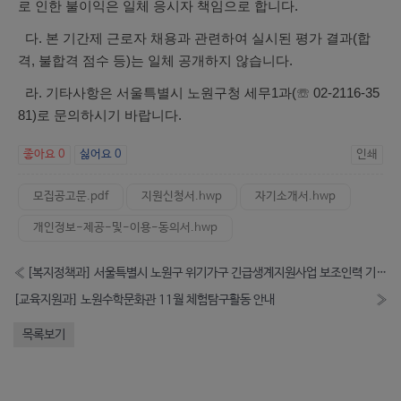
로 인한 불이익은 일체 응시자 책임으로 합니다.
다. 본 기간제 근로자 채용과 관련하여 실시된 평가 결과(합
격, 불합격
점수 등)는 일체 공개하지 않습니다.
라. 기타사항은 서울특별시 노원구청 세무1과(☏ 02-2116-35
81)로 문의하시기 바랍니다.
좋아요
0
싫어요
0
인쇄
모집공고문.pdf
지원신청서.hwp
자기소개서.hwp
개인정보-제공-및-이용-동의서.hwp
«
[복지정책과] 서울특별시 노원구 위기가구 긴급생계지원사업 보조인력 기간제근로자 추가 채용공고 (긴급)
[교육지원과] 노원수학문화관 11월 체험탐구활동 안내
»
목록보기