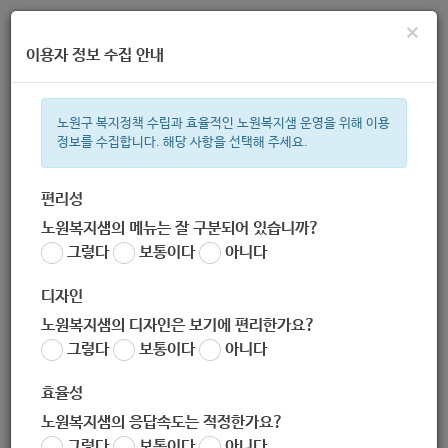
×
이용자 정보 수집 안내
노원구 복지정책 수립과 효율적인 노원복지샘 운영을 위해 이용
정보를 수집합니다. 해당 사항을 선택해 주세요.
주간 인기검색어
복지관
지원금
이용시설
ìº
성민복지관
쉼터
임산부
월
편리성
노원복지샘의 메뉴는 잘 구분되어 있습니까?
한눈으로 보는 복지 정보
그렇다
보통이다
아니다
디자인
노원복지샘의 디자인은 보기에 편리한가요?
그렇다
보통이다
아니다
[세무1과] 노원구 개별주택가격조사업무 기간제근로자 모집공고
(2020-10-15~2020-10-22)
효율성
작성자
노원복지샘의 응답속도는 적정한가요?
노원 복지샘
그렇다
보통이다
아니다