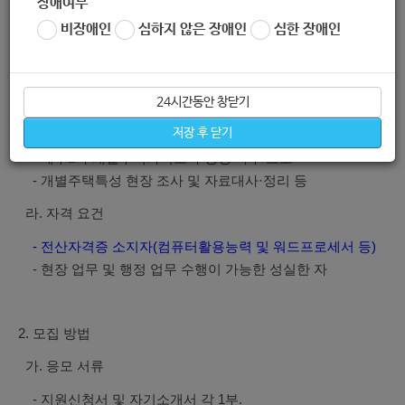
장애여부
1. 모집 현황 및 자격
비장애인
심하지 않은 장애인
심한 장애인
가. 모집 분야 : 기간제 근로자 (주택가격조사 업무 보조)
나. 인원 : 2명
24시간동안 창닫기
다. 주요 업무 내용
저장 후 닫기
- 세무1과 개별주택가격조사 행정 사무 보조
- 개별주택특성 현장 조사 및 자료대사·정리 등
라. 자격 요건
- 전산자격증 소지자(컴퓨터활용능력 및 워드프로세서 등)
- 현장 업무 및 행정 업무 수행이 가능한 성실한 자
2. 모집 방법
가. 응모 서류
- 지원신청서 및 자기소개서 각 1부.