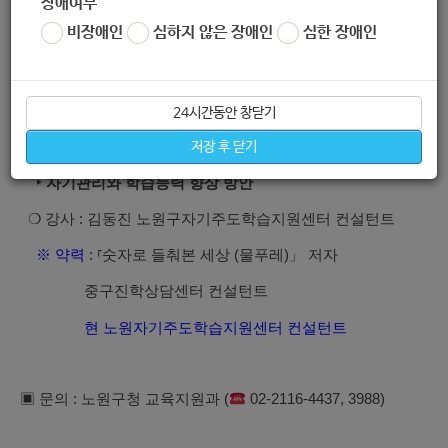
장애여부
)
yXc4ycKmgPBvUA
비장애인
심하지 않은 장애인
심한 장애인
❍ 강의 내용 : 뉴노멀 시대에 변화와 적응을 위한 스마트 교
육전략
‣ 2015 개정 교육과정에 따른 대입의 변화
24시간동안 창닫기
‣ 고교 및 과목선택 전략과 방도
저장 후 닫기
‣ 자기관리와 학습능력 향상 방안
❍ 강사 : 김동진 노원구자기주도학습지원센터 컨설턴트
※ 약력
: ⸢숫자로 들춰본 세상 (물푸레)」 저자
중구진학상담센터 컨설턴트
현 노원자기주도학습지원센터 컨설턴트
▣ 문의 : 노원구청 교육지원과 (
02-2116-4437, 3988)