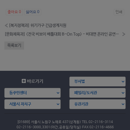
좋아요
0
싫어요
0
인쇄
«
[복지정책과] 위기가구 긴급생계지원
[문화체육과] <전국 비보이 배틀대회 B-On Top> - 비대면 온라인 공연개최 (10월)
»
목록보기
바로가기
[01689] 서울시 노원구 노해로 437(상계동) TEL 02-2116-3114
02-2116-3000,3301(야간,공휴일/당직실) FAX 02-2116-4666