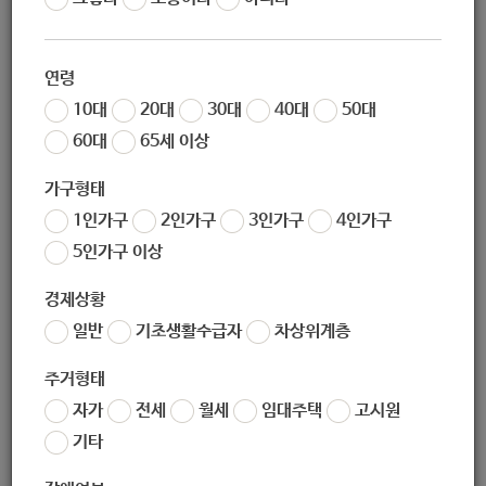
조회
4753
- 노원구 안심맞춤 진로진학 package -
연령
10대
20대
30대
40대
50대
2020년 학부모 진로진학 아카데미 온라인 개최
60대
65세 이상
2021학년도 수시·수능 전략 설명회 온라인 방송 후속 사업의
일환으로 교육 정책 변화에 대한 학생 가정의 대응력을 향상하
가구형태
고 교육 정보를 제공하기 위하여
학부모 진로진학 아카데미를
1인가구
2인가구
3인가구
4인가구
개최합니다.
5인가구 이상
경제상황
▣ 운영사항
일반
기초생활수급자
차상위계층
❍ 일시 : 2020. 10. 24.(토) 오후 2시
주거형태
❍ 대상 : 초‧중‧고 학부모 및 학생
자가
전세
월세
임대주택
고시원
기타
❍ 참여 방법 : 노원구청 인터넷방송국 유튜브 채널 공개 방송
(주소 :
https://www.youtube.com/channel/UCYTINmFCs