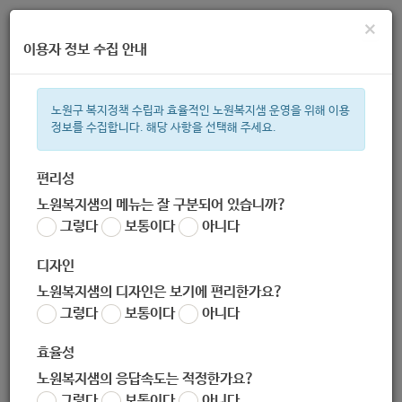
×
이용자 정보 수집 안내
노원구 복지정책 수립과 효율적인 노원복지샘 운영을 위해 이용
정보를 수집합니다. 해당 사항을 선택해 주세요.
주간 인기검색어
복지관
지원금
이용시설
ìº
성민복지관
임산부
쉼터
미
편리성
노원복지샘의 메뉴는 잘 구분되어 있습니까?
한눈으로 보는 복지 정보
그렇다
보통이다
아니다
디자인
노원복지샘의 디자인은 보기에 편리한가요?
그렇다
보통이다
아니다
[교육지원과] 2020년 학부모 진로진학 아카데미 온라인 개최
효율성
작성자
노원 복지샘
노원복지샘의 응답속도는 적정한가요?
작성일
2020-10-13 17:25
그렇다
보통이다
아니다