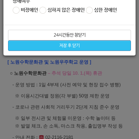
장애여부
- 9월 30일 : 미드나잇 인 파리
비장애인
심하지 않은 장애인
심한 장애인
- 10월 2일 : 리틀 포레스트
- 10월 3일 : 라이온 킹 (실사판)
24시간동안 창닫기
- 10월 4일 : 위대한 쇼맨
저장 후 닫기
[ 노원수학문화관 및 노원우주학교 운영 ]
○
노원수학문화관
– 추석 당일 10. 1.(목) 휴관
- 운영 방법 : 1일 4부제 (사전 예약 및 현장 접수 병행)
※ 이용시간대별 정원(각 부별) 50명 제한 운영
- 코로나 관련 사회적 거리두기 2단계 지침 준수 운영
※ 일부 전시관 및 체험물 미운영 : 수학 놀이터 등
※ 발열 체크, 손 소독, 마스크 착용, 출입명부 작성 등
- 안내 전화 :
02-2116-2181