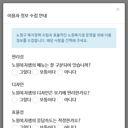
×
이용자 정보 수집 안내
노원구 복지정책 수립과 효율적인 노원복지샘 운영을 위해 이용
정보를 수집합니다. 해당 사항을 선택해 주세요.
주간 인기검색어
복지관
지원금
이용시설
ìº
성민복지관
임산부
쉼터
체
편리성
노원복지샘의 메뉴는 잘 구분되어 있습니까?
한눈으로 보는 복지 정보
그렇다
보통이다
아니다
디자인
노원복지샘의 디자인은 보기에 편리한가요?
그렇다
보통이다
아니다
[노원구청] 추석 연휴기간 주민생활 지원 안내
효율성
작성자
노원 복지샘
노원복지샘의 응답속도는 적정한가요?
작성일
2020-09-28 14:10
그렇다
보통이다
아니다