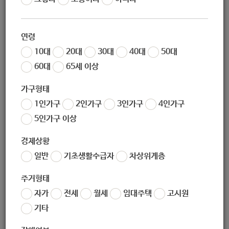
조회
4887
추석 연휴기간 주민생활 지원 안내
연령
10대
20대
30대
40대
50대
60대
65세 이상
[ 한가위 마실 자동차극장 운영 ]
가구형태
○ 상영일 : 9. 29.(화) ~ 9. 30.(수), 10. 2.(금) ~ 10. 4.(일)
1인가구
2인가구
3인가구
4인가구
○ 상영 시간 : 19:30 ~
5인가구 이상
○ 장소 : 노해근린공원
경제상황
○ 참여 인원 : 날짜별 차량 1대 기준 선착순 100대 마감
일반
기초생활수급자
차상위계층
○ 문의 : 노원문화재단
02-2289-3465
주거형태
○ 홈페이지 바로가기 :
www.nowonarts.kr
자가
전세
월세
임대주택
고시원
○ 상영 작품
기타
- 9월 29일 : 벤허 2016