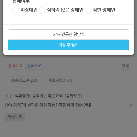
장애여부
비장애인
심하지 않은 장애인
심한 장애인
24시간동안 창닫기
저장 후 닫기
좋아요
0
싫어요
0
인쇄
채용공고문.pdf
제출서류.hwp
«
[녹색환경과] 움직이는 작은 카페 (솔라오븐)
[문화체육과] 한가위 마실 자동차극장 예약 접수 안내
»
목록보기