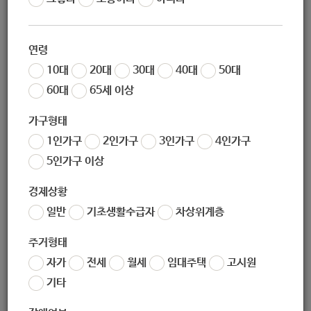
조회
4959
연령
10대
20대
30대
40대
50대
60대
65세 이상
가구형태
1인가구
2인가구
3인가구
4인가구
5인가구 이상
경제상황
일반
기초생활수급자
차상위계층
주거형태
자가
전세
월세
임대주택
고시원
기타