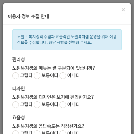
×
이용자 정보 수집 안내
노원구 복지정책 수립과 효율적인 노원복지샘 운영을 위해 이용
정보를 수집합니다. 해당 사항을 선택해 주세요.
주간 인기검색어
복지관
지원금
ìº
이용시설
성민복지관
임산부
쉼터
휠
편리성
노원복지샘의 메뉴는 잘 구분되어 있습니까?
한눈으로 보는 복지 정보
그렇다
보통이다
아니다
디자인
노원복지샘의 디자인은 보기에 편리한가요?
그렇다
보통이다
아니다
[미래도시과] 화랑대역사관 기간제 근로자 채용모집 공고
효율성
작성자
노원 복지샘
노원복지샘의 응답속도는 적정한가요?
작성일
2020-09-21 09:47
그렇다
보통이다
아니다