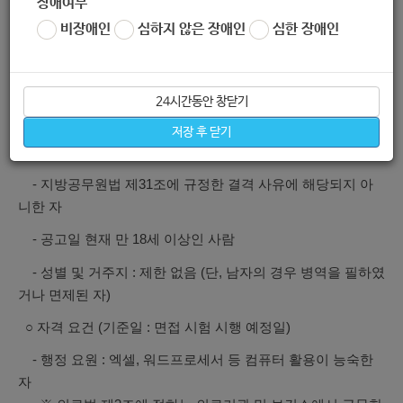
장애여부
비상방역
로자
2명
기타 코로나19 대
선별 진료
비장애인
심하지 않은 장애인
심한 장애인
사업
(행정 요
응 업무 보조
소 등
원)
24시간동안 창닫기
2. 응시 자격
저장 후 닫기
○ 일반 자격 요건 (공통)
- 지방공무원법 제31조에 규정한 결격 사유에 해당되지 아
니한 자
- 공고일 현재 만 18세 이상인 사람
- 성별 및 거주지 : 제한 없음 (단, 남자의 경우 병역을 필하였
거나 면제된 자)
○ 자격 요건 (기준일 : 면접 시험 시행 예정일)
- 행정 요원 : 엑셀, 워드프로세서 등 컴퓨터 활용이 능숙한
자