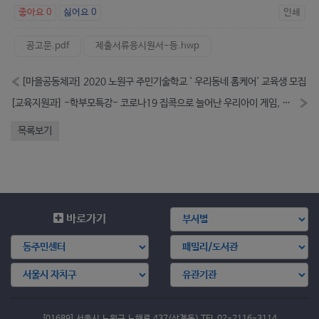
좋아요
0
싫어요
0
인쇄
공고문.pdf
제출서류응시원서-등.hwp
«
[마을공동체과] 2020 노원구 주민기술학교 ' 우리동네 홈케어' 교육생 모집
[교육지원과] -학부모특강- 코로나19 집콕으로 늘어난 우리아이 게임, 어떻게 해야 할까요? (학부모의 역할)
»
목록보기
바로가기