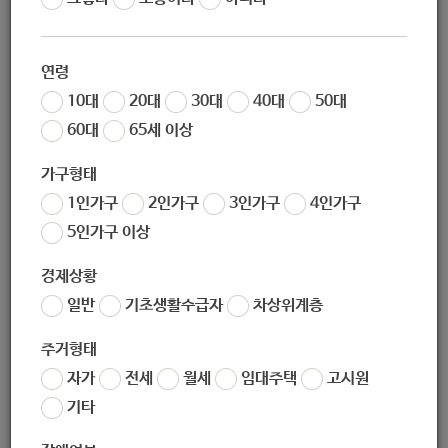
작성일
2020-09-17 09:39
조회
5157
연령
서울특별시 노원구 공고 제2020-954호
10대
20대
30대
40대
50대
노원구 보건소 기간제근로자 채용공고
60대
65세 이상
노원구 보건소에서는 코로나19 대응을 위한 비상방역대책반
가구형태
운영과 관련하여 기간제근로자를 다음과 같이 공개모집 하오
1인가구
2인가구
3인가구
4인가구
니 적극적이고 유능한 분들의 많은 참여 바랍니다.
5인가구 이상
2020. 9. 15.
노원구청장
경제상황
일반
기초생활수급자
차상위계층
1. 채용 분야 및 선발 예정 인원
주거형태
자가
전세
월세
임대주택
고시원
채용 분
채용 직
인원
담당 업무
근무 부서
비고
야
종
기타
기간제근
선별 진료소 및
노원구