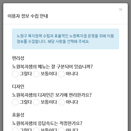
×
이용자 정보 수집 안내
노원구 복지정책 수립과 효율적인 노원복지샘 운영을 위해 이용
정보를 수집합니다. 해당 사항을 선택해 주세요.
주간 인기검색어
복지관
지원금
ìº
이용시설
성민복지관
쉼터
임산부
월
편리성
노원복지샘의 메뉴는 잘 구분되어 있습니까?
한눈으로 보는 복지 정보
그렇다
보통이다
아니다
디자인
노원복지샘의 디자인은 보기에 편리한가요?
그렇다
보통이다
아니다
[생활보건과] 코로나19 대응을 위한 노원구보건소 기간제근로자
채용공고 (2020-09-15~2020-09-22)
효율성
작성자
노원복지샘의 응답속도는 적정한가요?
노원 복지샘
그렇다
보통이다
아니다