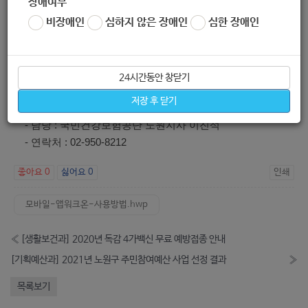
장애여부
참여자
시 1만원 상
② 지역별 랭킹
당 지역
비장애인
심하지 않은 장애인
심한 장애인
모집
당 모바일
챌린지
그룹에
상품권 발급
③ 참여자 SNS
가입
홍보 이벤트
24시간동안 창닫기
○ 모바일 앱 사용 방법 문의 시 담당 및 연락처
저장 후 닫기
- 담당 : 국민건강보험공단 노원지사 이진석
- 연락처 : 02-950-8212
좋아요
0
싫어요
0
인쇄
모바일-앱워크온-사용방법.hwp
«
[생활보건과] 2020년 독감 4가백신 무료 예방접종 안내
[기획예산과] 2021년 노원구 주민참여예산 사업 선정 결과
»
목록보기