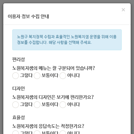
×
이용자 정보 수집 안내
노원구 복지정책 수립과 효율적인 노원복지샘 운영을 위해 이용
정보를 수집합니다. 해당 사항을 선택해 주세요.
주간 인기검색어
복지관
지원금
이용시설
ìº
성민복지관
임산부
쉼터
체
편리성
노원복지샘의 메뉴는 잘 구분되어 있습니까?
한눈으로 보는 복지 정보
그렇다
보통이다
아니다
디자인
노원복지샘의 디자인은 보기에 편리한가요?
그렇다
보통이다
아니다
[노원구청] 노담(No Smoking)! 워킹(Go Walking)! 푸른하늘
아래 건강걷기
효율성
작성자
노원복지샘의 응답속도는 적정한가요?
노원 복지샘
그렇다
보통이다
아니다