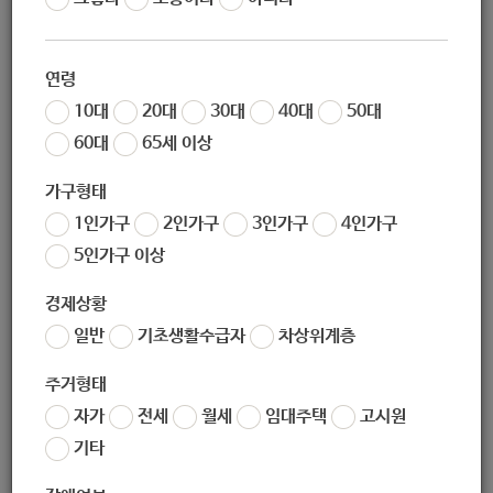
작성일
2020-09-10 17:29
조회
4950
연령
「노담(No Smoking)! 워킹(Go Walking)! 푸른
10대
20대
30대
40대
50대
하늘 아래 건강걷기 사업」
60대
65세 이상
가구형태
○ 참여 대상 : 노원구청 직원 및 노원구 주민
1인가구
2인가구
3인가구
4인가구
○ 기간 : 2020. 9. ~ 10. (2개월)
5인가구 이상
○ 모바일 걷기 앱(워크온) 활용
경제상황
서울.강
일반
기초생활수급자
차상위계층
원
모집
챌린지 참여
경품 수령
커뮤니
주거형태
티 가입
자가
전세
월세
임대주택
고시원
① 10일 7만보
기타
⇒
⇒
⇒
걷기 앱
챌린지
챌린지 달성
에서 해